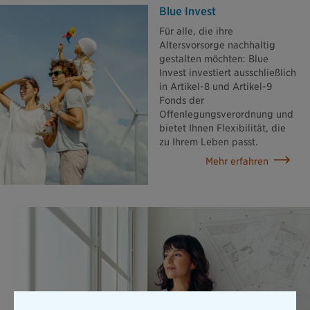
Blue Invest
Für alle, die ihre
Altersvorsorge nachhaltig
gestalten möchten: Blue
Invest investiert ausschließlich
in Artikel-8 und Artikel-9
Fonds der
Offenlegungsverordnung und
bietet Ihnen Flexibilität, die
zu Ihrem Leben passt.
Mehr erfahren