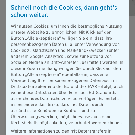
Schnell noch die Cookies, dann geht's
schon weiter.
Berufsunfähigkeits­versicherung
Wir nutzen Cookies, um Ihnen die bestmögliche Nutzung
Stellen Sie sich vor, Sie können wegen einer Erkrankung oder
unserer Webseite zu ermöglichen. Mit Klick auf den
nach einem Unfall nicht mehr arbeiten. Die gesetzliche
Button „Alle akzeptieren" willigen Sie ein, dass Ihre
Absicherung ist dann viel zu gering, um Ihren bisherigen
personenbezogenen Daten u. a. unter Verwendung von
Lebensstandard zu halten.
Cookies zu statistischen und Marketing-Zwecken (unter
anderem Google Analytics), sowie zur Nutzung von
Mehr erfahren
Sozialen Medien an Dritt-Anbieter übermittelt werden. In
diesem Zusammenhang willigen Sie durch Klick auf den
Button „Alle akzeptieren" ebenfalls ein, dass eine
Alle Produkte
Verarbeitung Ihrer personenbezogenen Daten auch in
Drittstaaten außerhalb der EU und des EWR erfolgt, auch
wenn diese Drittstaaten über kein nach EU-Standards
Oft abgeschlossene Versicherungen
ausreichendes Datenschutzniveau verfügen. Es besteht
insbesondere das Risiko, dass Ihre Daten durch
ausländische Behörden zu Kontroll- und zu
Überwachungszwecken, möglicherweise auch ohne
Rechtsbehelfsmöglichkeiten, verarbeitet werden können.
Weitere Informationen zu den mit Datentransfers in