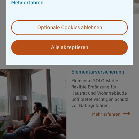
Mehr erfahren
Unfallversicherung ExistenzBudget
Optionale Cookies ablehnen
Unsere Unfallversicherung INDIVIDUAL ist Ihr finanzielles
ExistenzBudget in einer Höhe von bis zu 10 Mio. € nach
einem Unfall - und das schon ab 9,41 € pro Monat.
Alle akzeptieren
Mehr erfahren
Elementar­versicherung
Elementar SOLO ist die
flexible Ergänzung für
Hausrat und Wohngebäude
und bietet wichtigen Schutz
vor Naturgefahren.
Mehr erfahren