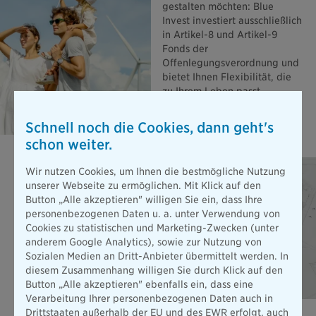
gestalten möchten: Blue
Invest investiert ausschließlich
in Artikel-8 und Artikel-9
Fonds der
Offenlegungsverordnung und
bietet Ihnen Flexibilität, die
zu Ihrem Leben passt.
Mehr erfahren
Schnell noch die Cookies, dann geht's
schon weiter.
Wir nutzen Cookies, um Ihnen die bestmögliche Nutzung
unserer Webseite zu ermöglichen. Mit Klick auf den
Button „Alle akzeptieren" willigen Sie ein, dass Ihre
personenbezogenen Daten u. a. unter Verwendung von
Cookies zu statistischen und Marketing-Zwecken (unter
anderem Google Analytics), sowie zur Nutzung von
Sozialen Medien an Dritt-Anbieter übermittelt werden. In
diesem Zusammenhang willigen Sie durch Klick auf den
Button „Alle akzeptieren" ebenfalls ein, dass eine
Verarbeitung Ihrer personenbezogenen Daten auch in
Drittstaaten außerhalb der EU und des EWR erfolgt, auch
Berufsunfähigkeits­versicherung