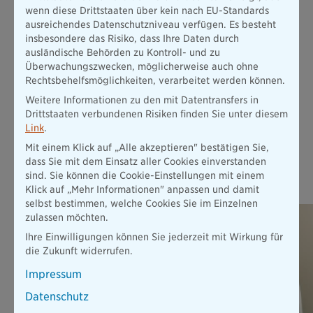
wenn diese Drittstaaten über kein nach EU-Standards
Stellen Sie sich vor, Sie können wegen einer Erkrankung oder
ausreichendes Datenschutzniveau verfügen. Es besteht
nach einem Unfall nicht mehr arbeiten. Die gesetzliche
insbesondere das Risiko, dass Ihre Daten durch
Absicherung ist dann viel zu gering, um Ihren bisherigen
ausländische Behörden zu Kontroll- und zu
Lebensstandard zu halten.
Überwachungszwecken, möglicherweise auch ohne
Mehr erfahren
Rechtsbehelfsmöglichkeiten, verarbeitet werden können.
Weitere Informationen zu den mit Datentransfers in
Drittstaaten verbundenen Risiken finden Sie unter diesem
Alle Produkte
Link
.
Mit einem Klick auf „Alle akzeptieren" bestätigen Sie,
dass Sie mit dem Einsatz aller Cookies einverstanden
Das könnte Sie auch interessieren
sind. Sie können die Cookie-Einstellungen mit einem
Klick auf „Mehr Informationen" anpassen und damit
selbst bestimmen, welche Cookies Sie im Einzelnen
zulassen möchten.
Ihre Einwilligungen können Sie jederzeit mit Wirkung für
die Zukunft widerrufen.
Impressum
Datenschutz