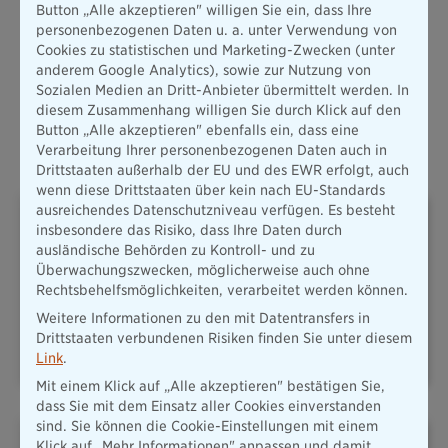
Button „Alle akzeptieren" willigen Sie ein, dass Ihre
Mehr erfahren
personenbezogenen Daten u. a. unter Verwendung von
Cookies zu statistischen und Marketing-Zwecken (unter
anderem Google Analytics), sowie zur Nutzung von
Alle Produkte
Sozialen Medien an Dritt-Anbieter übermittelt werden. In
diesem Zusammenhang willigen Sie durch Klick auf den
Button „Alle akzeptieren" ebenfalls ein, dass eine
Oft abgeschlossene Versicherungen
Verarbeitung Ihrer personenbezogenen Daten auch in
Drittstaaten außerhalb der EU und des EWR erfolgt, auch
wenn diese Drittstaaten über kein nach EU-Standards
ausreichendes Datenschutzniveau verfügen. Es besteht
insbesondere das Risiko, dass Ihre Daten durch
ausländische Behörden zu Kontroll- und zu
Überwachungszwecken, möglicherweise auch ohne
Rechtsbehelfsmöglichkeiten, verarbeitet werden können.
PLUSRENTE – DAS ADD-ON
HAFTPFLICHT
Weitere Informationen zu den mit Datentransfers in
FÜR IHRE
Drittstaaten verbundenen Risiken finden Sie unter diesem
ALTERSVORSORGE
Link
.
Mit einem Klick auf „Alle akzeptieren" bestätigen Sie,
dass Sie mit dem Einsatz aller Cookies einverstanden
sind. Sie können die Cookie-Einstellungen mit einem
Klick auf „Mehr Informationen" anpassen und damit