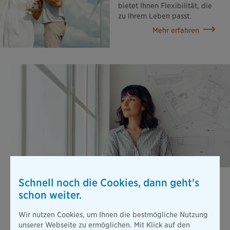
bietet Ihnen Flexibilität, die
zu Ihrem Leben passt.
Mehr erfahren
Berufsunfähigkeits­versicherung
Schnell noch die Cookies, dann geht's
schon weiter.
Stellen Sie sich vor, Sie können wegen einer Erkrankung oder
nach einem Unfall nicht mehr arbeiten. Die gesetzliche
Absicherung ist dann viel zu gering, um Ihren bisherigen
Wir nutzen Cookies, um Ihnen die bestmögliche Nutzung
Lebensstandard zu halten.
unserer Webseite zu ermöglichen. Mit Klick auf den