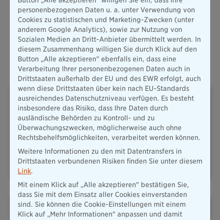
personenbezogenen Daten u. a. unter Verwendung von
Cookies zu statistischen und Marketing-Zwecken (unter
anderem Google Analytics), sowie zur Nutzung von
Alle Produkte
Sozialen Medien an Dritt-Anbieter übermittelt werden. In
diesem Zusammenhang willigen Sie durch Klick auf den
Button „Alle akzeptieren" ebenfalls ein, dass eine
Oft abgeschlossene Versicherungen
Verarbeitung Ihrer personenbezogenen Daten auch in
Drittstaaten außerhalb der EU und des EWR erfolgt, auch
wenn diese Drittstaaten über kein nach EU-Standards
ausreichendes Datenschutzniveau verfügen. Es besteht
insbesondere das Risiko, dass Ihre Daten durch
ausländische Behörden zu Kontroll- und zu
Überwachungszwecken, möglicherweise auch ohne
Rechtsbehelfsmöglichkeiten, verarbeitet werden können.
PLUSRENTE – DAS ADD-ON
HAFTPFLICHT
FÜR IHRE
Weitere Informationen zu den mit Datentransfers in
ALTERSVORSORGE
Drittstaaten verbundenen Risiken finden Sie unter diesem
Link
.
Mit einem Klick auf „Alle akzeptieren" bestätigen Sie,
dass Sie mit dem Einsatz aller Cookies einverstanden
sind. Sie können die Cookie-Einstellungen mit einem
Klick auf „Mehr Informationen" anpassen und damit