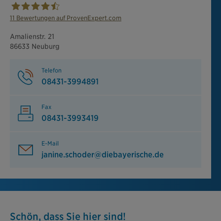
11
Bewertungen auf ProvenExpert.com
Generalagentur Alfred u. Janine Schoder
Amalienstr. 21
86633 Neuburg
Telefon
08431-3994891
Fax
08431-3993419
E-Mail
janine.schoder@diebayerische.de
Schön, dass Sie hier sind!