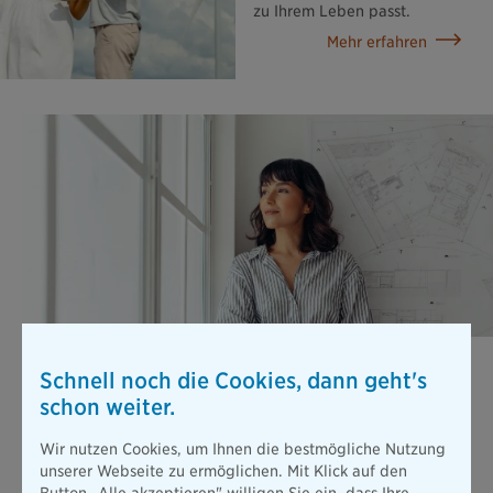
zu Ihrem Leben passt.
Mehr erfahren
Berufsunfähigkeits­versicherung
Schnell noch die Cookies, dann geht's
Stellen Sie sich vor, Sie können wegen einer Erkrankung oder
schon weiter.
nach einem Unfall nicht mehr arbeiten. Die gesetzliche
Absicherung ist dann viel zu gering, um Ihren bisherigen
Wir nutzen Cookies, um Ihnen die bestmögliche Nutzung
Lebensstandard zu halten.
unserer Webseite zu ermöglichen. Mit Klick auf den
Mehr erfahren
Button „Alle akzeptieren" willigen Sie ein, dass Ihre