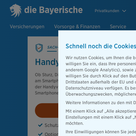
Privatkunden
Versicherungen
Vorsorge & Finanzen
Service
Schnell noch die Cookies
SACH-VERSICHERUNGEN
Wir nutzen Cookies, um Ihnen die b
Handyversicherung
willigen Sie ein, dass Ihre person
anderem Google Analytics), sowie 
Ob Sturz, Displaybruch, Flüssigkeit oder Diebstahl
willigen Sie durch Klick auf den Bu
am Smartphone ist schnell passiert und kann teuer
Drittstaaten außerhalb der EU und 
der Handyversicherung unseres Partners astra siche
Datenschutzniveau verfügen. Es bes
Smartphone bei vielen typischen Alltagsrisiken ab.
Überwachungszwecken, möglicherwe
Weitere Informationen zu den mit D
Beitrag berechnen
Mit einem Klick auf „Alle akzeptier
Einstellungen mit einem Klick auf 
möchten.
Schutz bei Sturz-, Bruch- und Flüssigkeit
Ihre Einwilligungen können Sie jede
Optionaler Diebstahlschutz