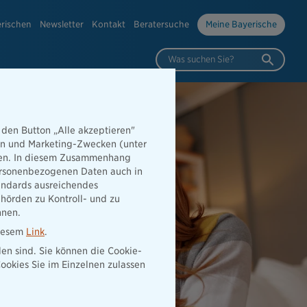
erischen
Newsletter
Kontakt
Beratersuche
Meine Bayerische
Was suchen Sie?
 den Button „Alle akzeptieren"
hen und Marketing-Zwecken (unter
rden. In diesem Zusammenhang
 personenbezogenen Daten auch in
tandards ausreichendes
hörden zu Kontroll- und zu
nnen.
diesem
Link
.
den sind. Sie können die Cookie-
ookies Sie im Einzelnen zulassen