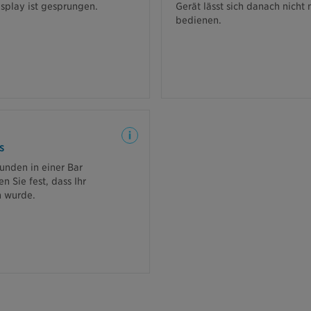
splay ist gesprungen.
Gerät lässt sich danach nicht 
bedienen.
önnen Ersatz oder Geldleistung
reinbarten Schutzes erfolgen.
s
unden in einer Bar
en Sie fest, dass Ihr
 wurde.