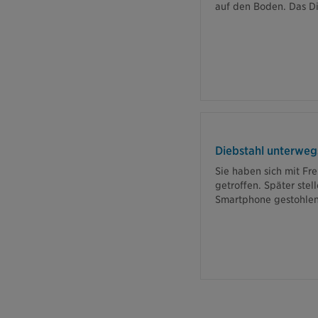
auf den Boden. Das Di
In diesem Fall k
im Rahmen des ve
Diebstahl unterweg
Sie haben sich mit Fre
getroffen. Später stell
Smartphone gestohlen