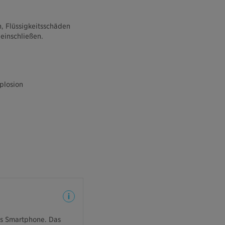
, Flüssigkeitsschäden
einschließen.
plosion
sigkeitsschäden können
abgesichert sein.
as Smartphone. Das