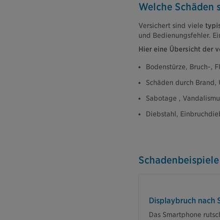
Welche Schäden s
Versichert sind viele
typi
und Bedienungsfehler. Ei
Hier eine Übersicht der 
Bodenstürze, Bruch-, F
Schäden durch Brand, Ü
Sabotage , Vandalismu
Diebstahl, Einbruchdie
Schadenbeispiele
Die Versicheru
Reparaturkosten
Displaybruch nach 
Das Smartphone rutsch