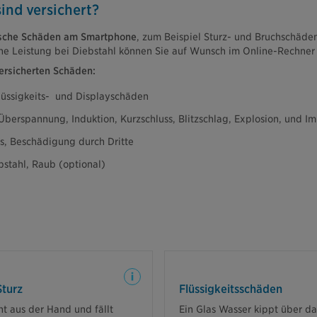
ind versichert?
sche Schäden am Smartphone
, zum Beispiel Sturz- und Bruchschäden
ne Leistung bei Diebstahl können Sie auf Wunsch im Online-Rechner 
versicherten Schäden:
lüssigkeits- und Displayschäden
berspannung, Induktion, Kurzschluss, Blitzschlag, Explosion, und Im
s, Beschädigung durch Dritte
bstahl, Raub (optional)
ng übernimmt die notwendigen
Auch solche Flüs
 im Rahmen der Bedingungen.
Sturz
Flüssigkeitsschäden
t aus der Hand und fällt
Ein Glas Wasser kippt über d