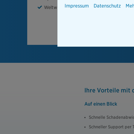
Impressum
Datenschutz
Meh
Weltweiter Versicherungsschutz
Ihre Vorteile mit
Auf einen Blick
Schnelle Schadenabwi
Schneller Support per 