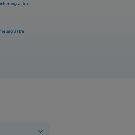
cherung astra
herung astra
.