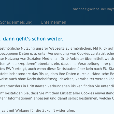
Nachhaltigkeit bei der Bay
Schadenmeldung
Unternehmen
, dann geht's schon weiter.
estmögliche Nutzung unserer Webseite zu ermöglichen. Mit Klick auf
enbezogenen Daten u. a. unter Verwendung von Cookies zu statistisc
zur Nutzung von Sozialen Medien an Dritt-Anbieter übermittelt we
: Ein Schaden
tton „Alle akzeptieren" ebenfalls ein, dass eine Verarbeitung Ihrer
 werden. Mit
des EWR erfolgt, auch wenn diese Drittstaaten über kein nach EU-S
rn Sie Ihr
teht insbesondere das Risiko, dass Ihre Daten durch ausländische Be
ise auch ohne Rechtsbehelfsmöglichkeiten, verarbeitet werden kö
atentransfers in Drittstaaten verbundenen Risiken finden Sie unter 
en" bestätigen Sie, dass Sie mit dem Einsatz aller Cookies einverstan
„Mehr Informationen" anpassen und damit selbst bestimmen, welche C
sschäden
rzeit mit Wirkung für die Zukunft widerrufen.