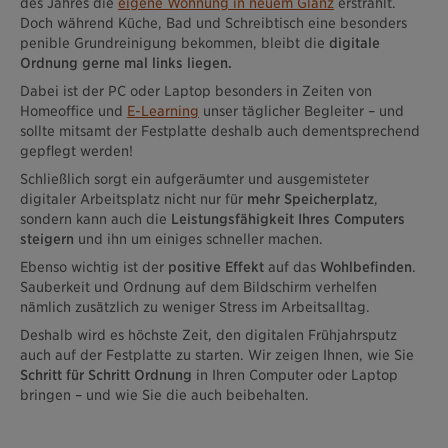
des Jahres die
eigene Wohnung in neuem Glanz
erstrahlt.
Doch während Küche, Bad und Schreibtisch eine besonders
penible Grundreinigung bekommen, bleibt die
digitale
Ordnung gerne mal links liegen.
Dabei ist der PC oder Laptop besonders in Zeiten von
Homeoffice und
E-Learning
unser täglicher Begleiter – und
sollte mitsamt der Festplatte deshalb auch dementsprechend
gepflegt werden!
Schließlich sorgt ein aufgeräumter und ausgemisteter
digitaler Arbeitsplatz nicht nur für
mehr Speicherplatz
,
sondern kann auch die
Leistungsfähigkeit Ihres Computers
steigern
und ihn um einiges schneller machen.
Ebenso wichtig ist der
positive Effekt
auf das
Wohlbefinden
.
Sauberkeit und Ordnung auf dem Bildschirm verhelfen
nämlich zusätzlich zu weniger Stress im Arbeitsalltag.
Deshalb wird es höchste Zeit, den digitalen Frühjahrsputz
auch auf der Festplatte zu starten. Wir zeigen Ihnen, wie Sie
Schritt für Schritt Ordnung
in Ihren Computer oder Laptop
bringen – und wie Sie die auch beibehalten.