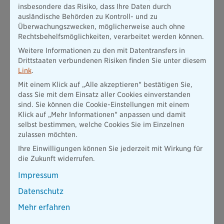
insbesondere das Risiko, dass Ihre Daten durch
ausländische Behörden zu Kontroll- und zu
Ordner: Schulunterlagen
Überwachungszwecken, möglicherweise auch ohne
Rechtsbehelfsmöglichkeiten, verarbeitet werden können.
Unterordner: Schulfach-Mathe
Unterordner: Schulfach-Deutsch
Weitere Informationen zu den mit Datentransfers in
Unterordner: Schulfach-Englisch
Drittstaaten verbundenen Risiken finden Sie unter diesem
Link
.
Gliederungsmöglichkeit 2: Zeitliche Untergliederung
Mit einem Klick auf „Alle akzeptieren" bestätigen Sie,
Dabei strukturieren Sie Ihre Unterordner nach zeitlichen
dass Sie mit dem Einsatz aller Cookies einverstanden
Kategorien, also etwa Jahren oder Monaten. Das bietet sich
sind. Sie können die Cookie-Einstellungen mit einem
zum Beispiel bei Rechnungen an. Hierbei ist es in der Regel
Klick auf „Mehr Informationen" anpassen und damit
wichtig, den
Zeitpunkt der Ausstellung
zu kennen – etwa
selbst bestimmen, welche Cookies Sie im Einzelnen
dann, wenn Sie die Rechnung für eine Steuererklärung oder
zulassen möchten.
einen Umtausch benötigen. Ordnen Sie Ihre Rechnungen also
Ihre Einwilligungen können Sie jederzeit mit Wirkung für
nach dem Ausstellungsmonat, können Sie bei Bedarf sofort
die Zukunft widerrufen.
auf die Richtige zugreifen. Das könnte dann etwa so
aussehen:
Impressum
Ordner: Rechnungen
Datenschutz
1. Unterordner: Rechnungen-2021-02
Mehr erfahren
2. Unterordner: Rechnungen-2021-03
3. Unterordner: Rechnungen-2021-04