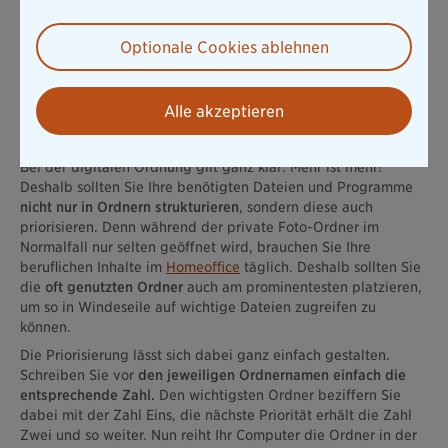
Generell gilt jedoch: Lassen Sie sich bei der Strukturierung
Ihrer Ordner genau Zeit. Schließlich nutzen Sie die
Optionale Cookies ablehnen
geschaffene Ordnerstruktur auf dem Laufwerk über einen
längeren Zeitraum hinweg. Deshalb sollte diese auch
sorgfältig auf Ihre digitalen Inhalte
abgestimmt sein.
Alle akzeptieren
Ordner sinnvoll priorisieren
Bei der digitalen Ordnung gilt ganz klar: Mehr ist mehr!
Deshalb sollten Sie Ihre benötigten Dateien und Programme
nicht nur in Ordnern strukturieren
, sondern diese auch
priorisieren. Denn während der private Foto-Ordner im
Normalfall nur selten geöffnet wird, brauchen Sie Ihre
beruflichen Inhalte im
Homeoffice
täglich. Deshalb sollten Sie
die
oft genutzten Ordner
auch am prominentesten platzieren,
um so in Windeseile auf wichtige Dateien zugreifen zu
können.
Die Priorisierung lässt sich dabei ganz einfach gestalten.
Schreiben Sie vor
den jeweiligen Ordnernamen einfach die
entsprechende Zahl.
Den wichtigsten Ordner beziffern Sie
dabei mit der Zahl Eins, die nächste Priorität erhält die Zahl
Zwei und so weiter. Nun reiht Ihr Computer die Ordner in der