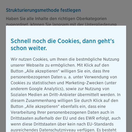
Strukturierungsmethode festlegen
Haben Sie alle Inhalte den richtigen Oberkategorien
zugeordnet, können Sie langsam mit der Untergliederung
innerhalb der angelegten Ordner beginnen. Da die
Oberkategorien sehr allgemein gehalten sind und sich somit
Schnell noch die Cookies, dann geht's
viele Dateien in einem Ordner ansammeln, ist dieser Schritt
schon weiter.
wichtig, um zusätzliche Ordnung in Ihren Computer zu
bringen.
Wir nutzen Cookies, um Ihnen die bestmögliche Nutzung
Grundsätzlich stehen Ihnen hier
zwei Möglichkeiten
für eine
unserer Webseite zu ermöglichen. Mit Klick auf den
übersichtliche Strukturierung zur Auswahl:
Button „Alle akzeptieren" willigen Sie ein, dass Ihre
personenbezogenen Daten u. a. unter Verwendung von
Gliederungsmöglichkeit 1: Inhaltliche Untergliederung
Cookies zu statistischen und Marketing-Zwecken (unter
anderem Google Analytics), sowie zur Nutzung von
Hierbei strukturieren Sie Ihre Ordner nach inhaltlichen
Sozialen Medien an Dritt-Anbieter übermittelt werden. In
Kategorien. Das bietet sich zum Beispiel an, wenn der
diesem Zusammenhang willigen Sie durch Klick auf den
Zeitpunkt des Abspeicherns oder Runterladens der Datei
Button „Alle akzeptieren" ebenfalls ein, dass eine
irrelevant, der Inhalt der Datei jedoch umso wichtiger ist. Das
Verarbeitung Ihrer personenbezogenen Daten auch in
kann oft bei Schul- oder Uniunterlagen der Fall sein. Hier
Drittstaaten außerhalb der EU und des EWR erfolgt, auch
lohnt es sich, weitere Unterordner nach dem jeweiligen
wenn diese Drittstaaten über kein nach EU-Standards
Schulfach oder Vorlesungsthema zu gliedern. Die Dateinamen
ausreichendes Datenschutzniveau verfügen. Es besteht
könnten dann etwa folgendermaßen aussehen: