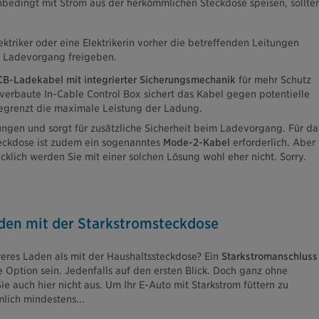
nbedingt mit Strom aus der herkömmlichen Steckdose speisen, sollte
ektriker oder eine Elektrikerin vorher die betreffenden Leitungen
n Ladevorgang freigeben.
CB-Ladekabel mit integrierter Sicherungsmechanik
für mehr Schutz
verbaute In-Cable Control Box sichert das Kabel gegen potentielle
egrenzt die maximale Leistung der Ladung.
tungen und sorgt für zusätzliche Sicherheit beim Ladevorgang. Für da
eckdose ist zudem ein sogenanntes
Mode-2-Kabel
erforderlich. Aber
ücklich werden Sie mit einer solchen Lösung wohl eher nicht. Sorry.
aden mit der Starkstromsteckdose
reres Laden als mit der Haushaltssteckdose? Ein
Starkstromanschluss
 Option sein. Jedenfalls auf den ersten Blick. Doch ganz ohne
 auch hier nicht aus. Um Ihr E-Auto mit Starkstrom füttern zu
lich mindestens...