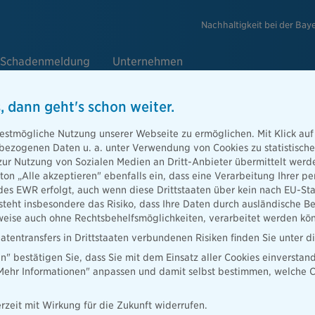
Nachhaltigkeit bei der Bay
Schadenmeldung
Unternehmen
, dann geht's schon weiter.
estmögliche Nutzung unserer Webseite zu ermöglichen. Mit Klick auf
enbezogenen Daten u. a. unter Verwendung von Cookies zu statistisc
autos
zur Nutzung von Sozialen Medien an Dritt-Anbieter übermittelt we
tton „Alle akzeptieren" ebenfalls ein, dass eine Verarbeitung Ihrer
des EWR erfolgt, auch wenn diese Drittstaaten über kein nach EU-S
teht insbesondere das Risiko, dass Ihre Daten durch ausländische Be
desäulen:
ise auch ohne Rechtsbehelfsmöglichkeiten, verarbeitet werden kö
zum Laden des
atentransfers in Drittstaaten verbundenen Risiken finden Sie unter 
en" bestätigen Sie, dass Sie mit dem Einsatz aller Cookies einverstan
„Mehr Informationen" anpassen und damit selbst bestimmen, welche C
rzeit mit Wirkung für die Zukunft widerrufen.