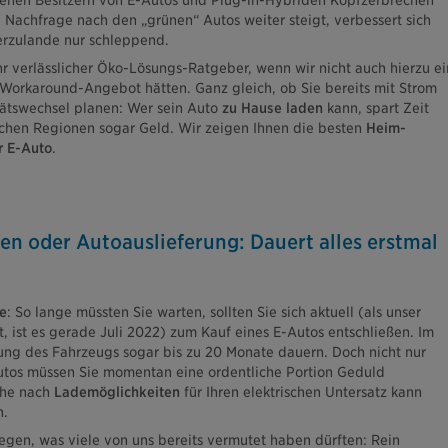
enen Besitzern von E-Autos und Plug-in-Hybriden Kopfzerbrechen
 Nachfrage nach den „grünen“ Autos weiter steigt, verbessert sich
rzulande nur schleppend.
hr verlässlicher Öko-Lösungs-Ratgeber, wenn wir nicht auch hierzu ei
 Workaround-Angebot hätten. Ganz gleich, ob Sie bereits mit Strom
tätswechsel planen: Wer sein Auto
zu Hause laden
kann, spart Zeit
chen Regionen sogar Geld. Wir zeigen Ihnen die besten
Heim-
r E-Auto
.
n oder Autoauslieferung: Dauert alles erstmal
e
: So lange müssten Sie warten, sollten Sie sich aktuell (als unser
t, ist es gerade Juli 2022) zum Kauf eines E-Autos entschließen. Im
rung des Fahrzeugs sogar bis zu 20 Monate dauern. Doch nicht nur
utos müssen Sie momentan eine ordentliche Portion Geduld
che nach
Lademöglichkeiten
für Ihren elektrischen Untersatz kann
n.
egen, was viele von uns bereits vermutet haben dürften: Rein