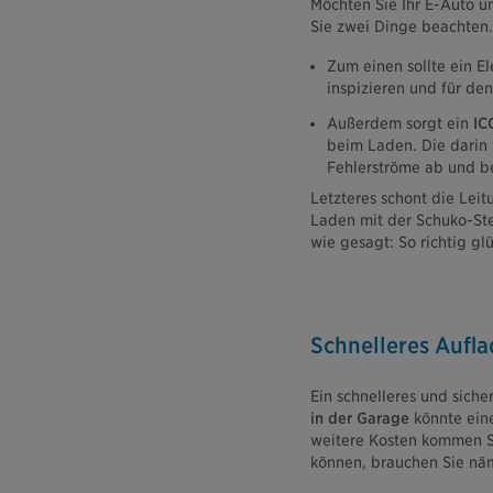
Möchten Sie Ihr E-Auto u
Sie zwei Dinge beachten.
Zum einen sollte ein El
inspizieren und für de
Außerdem sorgt ein
IC
beim Laden. Die darin 
Fehlerströme ab und b
Letzteres schont die Lei
Laden mit der Schuko-St
wie gesagt: So richtig gl
Schnelleres Aufl
Ein schnelleres und siche
in der Garage
könnte eine
weitere Kosten kommen Sie
können, brauchen Sie näm