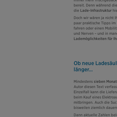
immer mehr frischgeback
bereit. Denn während die
die
Lade-Infrastruktur
hie
Doch wir wären ja nicht I
paar praktische Tipps im
fahren oder einen Mobili
und Nerven – und in man
Lademöglichkeiten für Ih
Ob neue Ladesäule
länger...
Mindestens
sieben Monat
Autor diesen Text verfass
Einzelfall kann die Liefe
beim Kauf eines Elektroa
mitbringen. Auch die Su
bisweilen ziemlich dauer
Dann aktuelle Zahlen bel