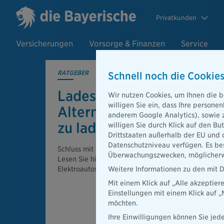
Privatkunden
Versicherungen
Vorsorge & Finanzen
Service
RATGEBER
Schnell noch die Cookies
Ladestation besetzt?
Wir nutzen Cookies, um Ihnen die b
willigen Sie ein, dass Ihre person
Alternativen, um Elektro
anderem Google Analytics), sowie 
zu laden!
willigen Sie durch Klick auf den Bu
Drittstaaten außerhalb der EU und 
Datenschutzniveau verfügen. Es bes
Schluss mit ewigen Wartezeiten an öffentlichen La
Überwachungszwecken, möglicherwe
Lesen Sie hier, welche anderen Möglichkeiten es 
Elektroautos gibt.
Weitere Informationen zu den mit D
Mit einem Klick auf „Alle akzeptier
Einstellungen mit einem Klick auf 
möchten.
Ihre Einwilligungen können Sie jede