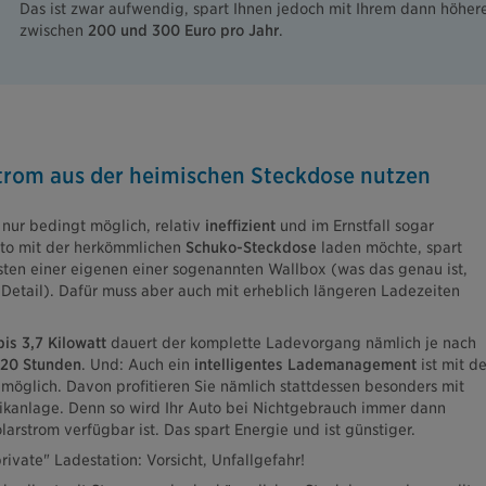
Das ist zwar aufwendig, spart Ihnen jedoch mit Ihrem dann höhe
zwischen
200 und 300 Euro pro Jahr
.
Strom aus der heimischen Steckdose nutzen
 nur bedingt möglich, relativ
ineffizient
und im Ernstfall sogar
uto mit der herkömmlichen
Schuko-Steckdose
laden möchte, spart
ten einer eigenen einer sogenannten Wallbox (was das genau ist,
 Detail). Dafür muss aber auch mit erheblich längeren Ladezeiten
bis 3,7 Kilowatt
dauert der komplette Ladevorgang nämlich je nach
20 Stunden
. Und: Auch ein
intelligentes Lademanagement
ist mit de
 möglich. Davon profitieren Sie nämlich stattdessen besonders mit
ikanlage. Denn so wird Ihr Auto bei Nichtgebrauch immer dann
rstrom verfügbar ist. Das spart Energie und ist günstiger.
rivate" Ladestation: Vorsicht, Unfallgefahr!