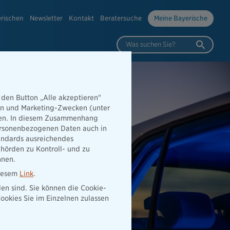
erischen
Newsletter
Kontakt
Beratersuche
Meine Bayerische
Was suchen Sie?
 den Button „Alle akzeptieren"
hen und Marketing-Zwecken (unter
rden. In diesem Zusammenhang
 personenbezogenen Daten auch in
tandards ausreichendes
hörden zu Kontroll- und zu
nnen.
diesem
Link
.
den sind. Sie können die Cookie-
ookies Sie im Einzelnen zulassen