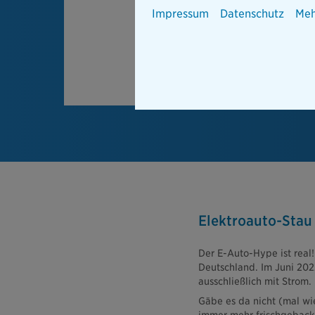
Impressum
Datenschutz
Meh
Elektroauto-Stau
Der E-Auto-Hype ist real!
Deutschland. Im Juni 202
ausschließlich mit Strom.
Gäbe es da nicht (mal wie