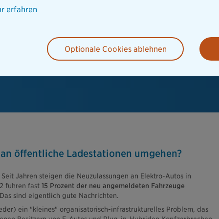
r erfahren
Optionale Cookies ablehnen
 an öffentliche Ladestationen umgehen?
 Seit Jahren steigen die Neuzulassungen an Elektro-Autos in
2 fuhren fast
15 Prozent der neu angemeldeten Fahrzeuge
 Das sind eigentlich gute Nachrichten.
der) ein "kleines" organisatorisch-infrastrukturelles Problem, das