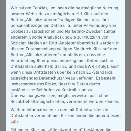
könnte eine Option sein. Jedenfalls auf den ersten Blick. Doch
Wir nutzen Cookies, um Ihnen die bestmögliche Nutzung
ganz ohne weitere Kosten kommen Sie auch hier nicht aus. Um
unserer Webseite zu ermöglichen. Mit Klick auf den
Ihr E-Auto mit Starkstrom füttern zu können, brauchen Sie
Button „Alle akzeptieren" willigen Sie ein, dass Ihre
nämlich mindestens...
personenbezogenen Daten u. a. unter Verwendung von
Cookies zu statistischen und Marketing-Zwecken (unter
Mobile Ladestation
anderem Google Analytics), sowie zur Nutzung von
Ähnlich wie ein ICCB-Kabel sichert die Sie gegen
Sozialen Medien an Dritt-Anbieter übermittelt werden. In
Fehlerströme ab. Dabei macht die Ladestation den
diesem Zusammenhang willigen Sie durch Klick auf den
Ladevorgang nicht nur sicherer, sondern auch schneller.
Button „Alle akzeptieren" ebenfalls ein, dass eine
Doch leider auch teuer. Denn eine mobile Ladestation
Verarbeitung Ihrer personenbezogenen Daten auch in
kostet in der Regel rund 1000 Euro. Und damit mehr als die
Drittstaaten außerhalb der EU und des EWR erfolgt, auch
durchschnittliche Wallbox.
wenn diese Drittstaaten über kein nach EU-Standards
Adapter für die Starkstromsteckdose
ausreichendes Datenschutzniveau verfügen. Es besteht
Ein spezieller Adapter ist in den meisten Fällen beim Kauf
insbesondere das Risiko, dass Ihre Daten durch
einer mobilen Ladestation inbegriffen. Aber leider nicht
ausländische Behörden zu Kontroll- und zu
immer. Er ist aber auf jeden Fall notwendig, damit alles
Überwachungszwecken, möglicherweise auch ohne
zusammenpasst.
Rechtsbehelfsmöglichkeiten, verarbeitet werden können.
Aufgrund des hohen Preises lohnt sich diese Ladeinfrastruktur
Weitere Informationen zu den mit Datentransfers in
vor allem für Sie,
wenn Sie mit Ihrem E-Auto viel herumreisen
.
Drittstaaten verbundenen Risiken finden Sie unter diesem
Denn so können Sie Ihr Fahrzeug auch auf
Campingplätzen
Link
.
oder an anderen Starkstromanschlüssen laden.
Mit einem Klick auf „Alle akzeptieren" bestätigen Sie,