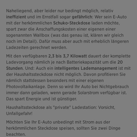
Naheliegend, aber leider nur bedingt möglich, relativ
ineffizient
und im Ernstfall sogar
gefährlich
: Wer sein E-Auto
mit der herkömmlichen
Schuko-Steckdose
laden möchte,
spart zwar die Anschaffungskosten einer eigenen einer
sogenannten Wallbox (was das genau ist, klären wir gleich
noch im Detail). Dafür muss aber auch mit erheblich längeren
Ladezeiten gerechnet werden.
Mit den verfügbaren
2,3 bis 3,7 Kilowatt
dauert der komplette
Ladevorgang nämlich je nach Batteriekapazität um die
20
Stunden
. Und: Auch ein
intelligentes Lademanagement
ist mit
der Haushaltssteckdose nicht möglich. Davon profitieren Sie
nämlich stattdessen besonders mit einer eigenen
Photovoltaikanlage. Denn so wird Ihr Auto bei Nichtgebrauch
immer dann geladen, wenn gerade Solarstrom verfügbar ist.
Das spart Energie und ist günstiger.
Haushaltssteckdose als "private" Ladestation: Vorsicht,
Unfallgefahr!
Möchten Sie Ihr E-Auto unbedingt mit Strom aus der
herkömmlichen Steckdose speisen, sollten Sie zwei Dinge
beachten.