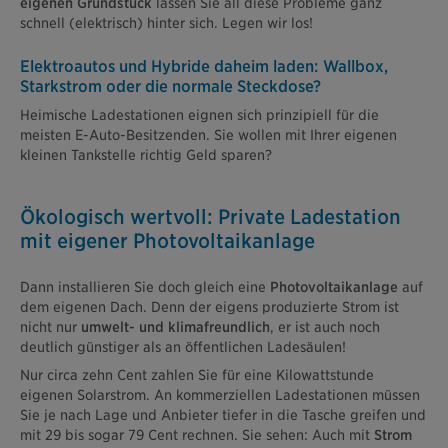
eigenen Grundstück
lassen Sie all diese Probleme ganz
schnell (elektrisch) hinter sich. Legen wir los!
Elektroautos und Hybride daheim laden: Wallbox,
Starkstrom oder die normale Steckdose?
Heimische Ladestationen eignen sich prinzipiell für die
meisten E-Auto-Besitzenden. Sie wollen mit Ihrer eigenen
kleinen Tankstelle richtig Geld sparen?
Ökologisch wertvoll: Private Ladestation
mit eigener Photovoltaikanlage
Dann installieren Sie doch gleich eine
Photovoltaikanlage
auf
dem eigenen Dach. Denn der eigens produzierte Strom ist
nicht nur
umwelt- und klimafreundlich
, er ist auch noch
deutlich günstiger als an öffentlichen Ladesäulen!
Nur circa zehn Cent zahlen Sie für eine Kilowattstunde
eigenen Solarstrom. An kommerziellen Ladestationen müssen
Sie je nach Lage und Anbieter tiefer in die Tasche greifen und
mit 29 bis sogar 79 Cent rechnen. Sie sehen: Auch mit
Strom