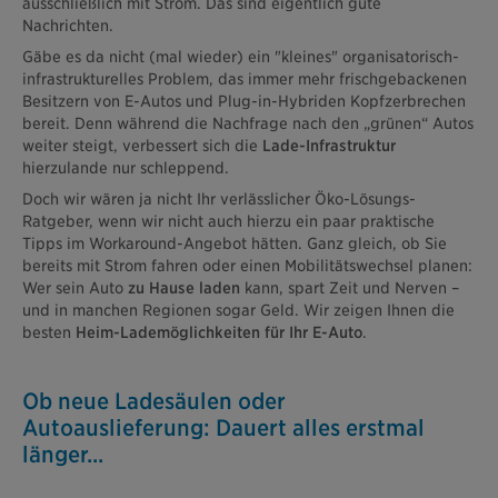
ausschließlich mit Strom. Das sind eigentlich gute
Nachrichten.
Gäbe es da nicht (mal wieder) ein "kleines" organisatorisch-
infrastrukturelles Problem, das immer mehr frischgebackenen
Besitzern von E-Autos und Plug-in-Hybriden Kopfzerbrechen
bereit. Denn während die Nachfrage nach den „grünen“ Autos
weiter steigt, verbessert sich die
Lade-Infrastruktur
hierzulande nur schleppend.
Doch wir wären ja nicht Ihr verlässlicher Öko-Lösungs-
Ratgeber, wenn wir nicht auch hierzu ein paar praktische
Tipps im Workaround-Angebot hätten. Ganz gleich, ob Sie
bereits mit Strom fahren oder einen Mobilitätswechsel planen:
Wer sein Auto
zu Hause laden
kann, spart Zeit und Nerven –
und in manchen Regionen sogar Geld. Wir zeigen Ihnen die
besten
Heim-Lademöglichkeiten für Ihr E-Auto
.
Ob neue Ladesäulen oder
Autoauslieferung: Dauert alles erstmal
länger...