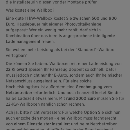
die Installateurin diesen vor der Montage prüfen.
Was kostet eine Wallbox?
Eine gute 11 kW-Wallbox kostet Sie
zwischen 500 und 900
Euro
. Häuslebauer mit eigener Photovoltaikanlage
aufgepasst: Wer ein wenig mehr zahlt, darf sich in
Kombination über das bereits angesprochene
intelligente
Lademanagement
freuen.
Sie wollen mehr Leistung als bei der "Standard"-Wallbox
verfügbar?
Die können Sie haben. Wallboxen mit einer Ladeleistung von
22 Kilowatt
speisen Ihr Fahrzeug doppelt so schnell. Dafür
muss jedoch nicht nur Ihr E-Auto, sondern auch Ihr heimischer
Netzanschluss ausgelegt sein. Für eine solche
Hochleistungsbox ist außerdem eine
Genehmigung vom
Netzbetreiber
erforderlich. Und auch finanziell kostet Sie die
halbe Ladezeit etwas mehr. Mit
rund 2000 Euro
müssen Sie für
22-Kw-Wallboxen nämlich schon rechnen.
Ach ja, bitte nicht vergessen: Für welche Option Sie sich nun
auch entscheiden mögen - eine Wallbox muss fachgerecht
v
on einem Dienstleister installiert
und beim Netzbetreiber
angemeldet werden. Hierfür fallen in der Regel nochmal