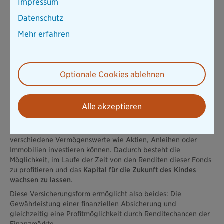
Fondsgebundene Rentenversicherung
Impressum
Datenschutz
Eine weitere interessante Möglichkeit, einerseits die
Mehr erfahren
finanzielle Zukunft des Kindes zu sichern und gleichzeitig
Chancen auf Wachstum zu nutzen
, ist die
fondsgebundene
Rentenversicherung
. Diese Art der Versicherung kombiniert
die Sicherheit einer Rentenversicherung mit der Chance, den
Optionale Cookies ablehnen
angehäuften Betrag in Investmentfonds zu investieren.
Mit einer fondsgebundenen Rentenversicherung wie der
Hallo
Zukunft
können Sie oder die Eltern eine Police abschließen,
Alle akzeptieren
die sowohl den finanziellen Schutz im Alter als auch eine
Investitionskomponente bietet. Die
Prämien
, die gezahlt
werden,
fließen in ausgewählte Investmentfonds
, die in
verschiedene Vermögenswerte wie Aktien, Anleihen oder
Immobilien investieren können. Dadurch besteht die
Möglichkeit, im Laufe der Zeit von den Renditen dieser Fonds
zu profitieren und das
Kapital für die Zukunft des Kindes
wachsen zu lassen
.
Diese Versicherungsform ermöglicht also beides: Die
Gewährleistung einer finanziellen Absicherung und
gleichzeitig eine Profitmöglichkeit durch Renditechancen der
Finanzmärkte.