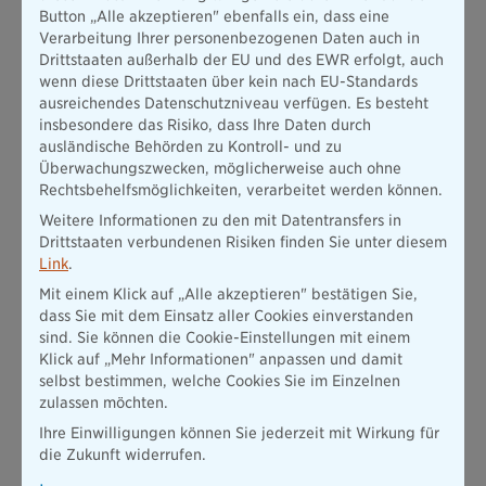
Button „Alle akzeptieren" ebenfalls ein, dass eine
des Neugeborenen vorzusorgen, ist die Einrichtung eines
Verarbeitung Ihrer personenbezogenen Daten auch in
Bausparvertrags. Obwohl ein Bausparvertrag in der Regel
Drittstaaten außerhalb der EU und des EWR erfolgt, auch
eine langfristige Anlage ist, kann er beispielsweise eine
solide
wenn diese Drittstaaten über kein nach EU-Standards
Grundlage für die zukünftige Wohnsituation des Kindes
ausreichendes Datenschutzniveau verfügen. Es besteht
schaffen
.
insbesondere das Risiko, dass Ihre Daten durch
Ein Bausparvertrag ermöglicht es den Eltern, im Laufe der
ausländische Behörden zu Kontroll- und zu
Zeit Geld anzusparen, das später für den Kauf eines
Überwachungszwecken, möglicherweise auch ohne
Eigenheims oder für andere wichtige Wohnbedürfnisse des
Rechtsbehelfsmöglichkeiten, verarbeitet werden können.
Kindes genutzt werden kann. Dadurch kann das Kind später in
Weitere Informationen zu den mit Datentransfers in
der Lage sein, ohne die wirtschaftlichen Belastungen eines
Drittstaaten verbundenen Risiken finden Sie unter diesem
hohen Hypothekendarlehens in ein eigenes Zuhause zu
Link
.
ziehen.
Mit einem Klick auf „Alle akzeptieren" bestätigen Sie,
Die langfristige Natur eines Bausparvertrags bietet den Eltern
dass Sie mit dem Einsatz aller Cookies einverstanden
die gute Möglichkeit,
sehr frühzeitig finanzielle Ressourcen
sind. Sie können die Cookie-Einstellungen mit einem
aufzubauen
, um die Wohnkosten für das Kind in der Zukunft
Klick auf „Mehr Informationen" anpassen und damit
zu decken. Dieser Ansatz ermöglicht eine finanzielle Planung
selbst bestimmen, welche Cookies Sie im Einzelnen
auf einen längeren Zeitraum und schafft die Chance, im
zulassen möchten.
beginnenden Erwachsenenalter eine solide Wohngrundlage
zu bieten.
Ihre Einwilligungen können Sie jederzeit mit Wirkung für
die Zukunft widerrufen.