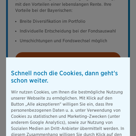
mit den Vorteilen einer lebenslangen Rente. Ihre
Vorteile bei der Bayerischen:
Breite Diversifikation im Portfolio
Individuelle Entscheidung bei der Fondsauswahl
Umschichtungen und Fondswechsel möglich
Mit KI-Beratung berechnen
Schnell noch die Cookies, dann geht's
schon weiter.
Zu Blue Invest
Wir nutzen Cookies, um Ihnen die bestmögliche Nutzung
unserer Webseite zu ermöglichen. Mit Klick auf den
Button „Alle akzeptieren" willigen Sie ein, dass Ihre
personenbezogenen Daten u. a. unter Verwendung von
Bausparvertrag für den Start in die
Cookies zu statistischen und Marketing-Zwecken (unter
Eigenständigkeit des Kindes
anderem Google Analytics), sowie zur Nutzung von
Sozialen Medien an Dritt-Anbieter übermittelt werden. In
diesem Zusammenhang willigen Sie durch Klick auf den
Eine weitere überlegenswerte Möglichkeit, um für die Zukunft