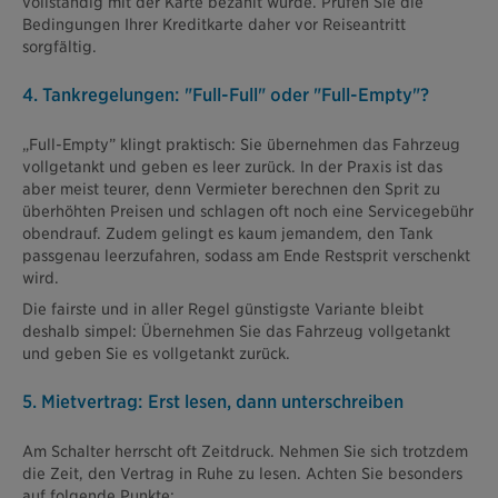
vollständig mit der Karte bezahlt wurde. Prüfen Sie die
Bedingungen Ihrer Kreditkarte daher vor Reiseantritt
sorgfältig.
4. Tankregelungen: "Full-Full" oder "Full-Empty"?
„Full-Empty” klingt praktisch: Sie übernehmen das Fahrzeug
vollgetankt und geben es leer zurück. In der Praxis ist das
aber meist teurer, denn Vermieter berechnen den Sprit zu
überhöhten Preisen und schlagen oft noch eine Servicegebühr
obendrauf. Zudem gelingt es kaum jemandem, den Tank
passgenau leerzufahren, sodass am Ende Restsprit verschenkt
wird.
Die fairste und in aller Regel günstigste Variante bleibt
deshalb simpel: Übernehmen Sie das Fahrzeug vollgetankt
und geben Sie es vollgetankt zurück.
5. Mietvertrag: Erst lesen, dann unterschreiben
Am Schalter herrscht oft Zeitdruck. Nehmen Sie sich trotzdem
die Zeit, den Vertrag in Ruhe zu lesen. Achten Sie besonders
auf folgende Punkte: