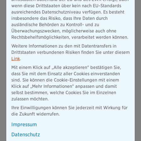
Mindestdeckung oft deutlich unter deutschem Niveau.
wenn diese Drittstaaten über kein nach EU-Standards
Übersteigt der Schaden diese Summe, haften Sie persönlich
ausreichendes Datenschutzniveau verfügen. Es besteht
für die Differenz, im schlimmsten Fall bis zur Privatinsolvenz.
insbesondere das Risiko, dass Ihre Daten durch
ausländische Behörden zu Kontroll- und zu
Für Schäden am Mietwagen selbst brauchen Sie eine
Überwachungszwecken, möglicherweise auch ohne
Vollkaskoversicherung, am besten ohne Selbstbeteiligung.
Rechtsbehelfsmöglichkeiten, verarbeitet werden können.
Achten Sie darauf, dass auch Reifen, Felgen, Glas,
Unterboden und Dach mitversichert sind
, denn diese
Weitere Informationen zu den mit Datentransfers in
Positionen fehlen im Standardpaket häufig. Entscheiden Sie
Drittstaaten verbundenen Risiken finden Sie unter diesem
sich dennoch für einen Tarif mit Selbstbeteiligung, sollten Sie
Link
.
wissen: Der Betrag gilt pro Schadensfall. Verursachen Sie zwei
Mit einem Klick auf „Alle akzeptieren" bestätigen Sie,
separate Schäden, zahlen Sie ihn zweimal.
dass Sie mit dem Einsatz aller Cookies einverstanden
sind. Sie können die Cookie-Einstellungen mit einem
Klick auf „Mehr Informationen" anpassen und damit
selbst bestimmen, welche Cookies Sie im Einzelnen
Gut zu wissen: Was ist die
zulassen möchten.
Mallorca-Police?
Ihre Einwilligungen können Sie jederzeit mit Wirkung für
die Zukunft widerrufen.
Genau die Deckungslücke bei der
Impressum
Haftpflicht schließt die sogenannte
Mallorca-Police. Sie hebt den
Datenschutz
Haftpflichtschutz Ihres Mietwagens