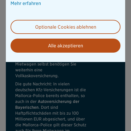
Mehr erfahren
im europäischen Ausland auf das
Niveau Ihrer deutschen Kfz-
Versicherung an. Verursachen Sie
einen Unfall, übernimmt sie den
Optionale Cookies ablehnen
Betrag, der über die niedrigere
ausländische Deckungssumme
hinausgeht.
Alle akzeptieren
Wichtig: Die Mallorca-Police greift
ausschließlich bei Schäden, die Sie
anderen zufügen.
Für Schäden am
Mietwagen selbst benötigen Sie
weiterhin eine
Vollkaskoversicherung.
Die gute Nachricht: In vielen
deutschen Kfz-Versicherungen ist die
Mallorca-Police bereits enthalten, so
auch in der
Autoversicherung der
Bayerischen
. Dort sind
Haftpflichtschäden mit bis zu 100
Millionen EUR abgesichert, und über
die Mallorca-Police gilt dieser Schutz
auch für Ihren Mietwagen im