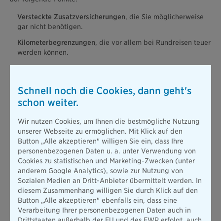
Versteckte Zusatzversicherungen
, die Sie möglicherweise
gar nicht benötigen.
Kilometerbegrenzungen
, die vor allem bei Rundreisen teuer
werden können.
Pannendienst und Notfallhilfe:
Prüfen Sie, ob diese
Leistungen im Mietvertrag bereits enthalten sind.
Schnell noch die Cookies, dann geht's
Grenzübertritte:
Nicht jedes Fahrzeug darf ohne
schon weiter.
Genehmigung in jedes Land einreisen. Wer unerlaubt eine
Grenze überschreitet, riskiert Einschränkungen beim
Wir nutzen Cookies, um Ihnen die bestmögliche Nutzung
Versicherungsschutz. Melden Sie Fahrten in Nachbarländer
unserer Webseite zu ermöglichen. Mit Klick auf den
deshalb vorab an.
Button „Alle akzeptieren" willigen Sie ein, dass Ihre
personenbezogenen Daten u. a. unter Verwendung von
6. Versicherung: Vollkasko ist praktisch unverzichtbar
Cookies zu statistischen und Marketing-Zwecken (unter
anderem Google Analytics), sowie zur Nutzung von
Jeder Mietwagen kommt mit einer Haftpflichtversicherung.
Sozialen Medien an Dritt-Anbieter übermittelt werden. In
Diese zahlt allerdings ausschließlich für Schäden, die Sie
diesem Zusammenhang willigen Sie durch Klick auf den
anderen zufügen, etwa wenn Sie ein fremdes Fahrzeug
Button „Alle akzeptieren" ebenfalls ein, dass eine
rammen. Schäden am Mietwagen selbst sind damit nicht
Verarbeitung Ihrer personenbezogenen Daten auch in
gedeckt. Hinzu kommt: Im Ausland liegt die gesetzliche
Drittstaaten außerhalb der EU und des EWR erfolgt, auch