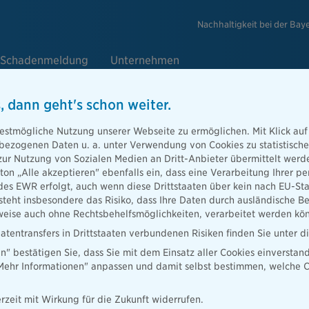
Nachhaltigkeit bei der Bay
Schadenmeldung
Unternehmen
, dann geht's schon weiter.
estmögliche Nutzung unserer Webseite zu ermöglichen. Mit Klick auf
enbezogenen Daten u. a. unter Verwendung von Cookies zu statistisc
zur Nutzung von Sozialen Medien an Dritt-Anbieter übermittelt we
tton „Alle akzeptieren" ebenfalls ein, dass eine Verarbeitung Ihrer
icht. Wie die
des EWR erfolgt, auch wenn diese Drittstaaten über kein nach EU-S
tioniert,
teht insbesondere das Risiko, dass Ihre Daten durch ausländische Be
ise auch ohne Rechtsbehelfsmöglichkeiten, verarbeitet werden kö
atentransfers in Drittstaaten verbundenen Risiken finden Sie unter 
en" bestätigen Sie, dass Sie mit dem Einsatz aller Cookies einverstan
„Mehr Informationen" anpassen und damit selbst bestimmen, welche C
rzeit mit Wirkung für die Zukunft widerrufen.