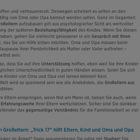
offen und vertrauensvoll. Deswegen scheitert es selten an den
äßig von Oma oder Opa betreut werden sollen. Ganz im Gegenteil:
oßeltern
aufzubauen gilt aus psychologischer Sicht als wertvoller
lung der späteren
Beziehungsfähigkeit
des Kindes. Wenn Sie diesen
aben, gehen Sie vielleicht gelassener in ein
Gespräch mit Ihren
l
, das Sie um Hilfe bitten möchten. Oma und Opa müssen beim
Blaupause Ihrer Persönlichkeit als Mutter oder Vater auftreten –
elbst sein.
so, dass Sie auf ihre
Unterstützung
hoffen, eben weil Sie Ihre Kinder
lichen Unterschiedlichkeit in guten Händen wissen. Seien Sie sich
re Kinder von Oma und Opa viel lernen können! Kein
 Welt wird so spannend sein wie die Anekdoten, die
Großeltern aus
zählen.
re Eltern einspringen, wenn Not am Mann ist, haben Sie auch, wenn
e
Erfahrungswerte
Ihrer Eltern wertschätzen. Sicher sind Sie dankbar
kelkinder das
gegenseitige Verständnis
für die Familienarbeit so viel
Großeltern: „Trick 17“ hilft Eltern, Kind und Oma und Opa
Joker im Ärmel? Dann argumentieren Sie ruhig mit
Studien
! Die