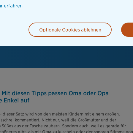
r erfahren
Optionale Cookies ablehnen
 Mit diesen Tipps passen Oma oder Opa
ie Enkel auf
 dieser Satz wird von den meisten Kindern mit einem großen,
sschrei kommentiert. Nicht nur, weil die Großmutter und der
 Süßes aus der Tasche zaubern. Sondern auch, weil es gerade für
chöneres gibt, als mit Oma zu kuscheln oder der sonoren Stimme von