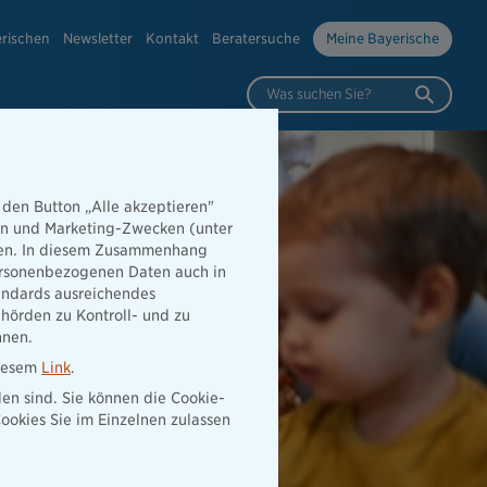
erischen
Newsletter
Kontakt
Beratersuche
Meine Bayerische
Was suchen Sie?
 den Button „Alle akzeptieren"
hen und Marketing-Zwecken (unter
rden. In diesem Zusammenhang
 personenbezogenen Daten auch in
tandards ausreichendes
hörden zu Kontroll- und zu
nnen.
diesem
Link
.
den sind. Sie können die Cookie-
ookies Sie im Einzelnen zulassen