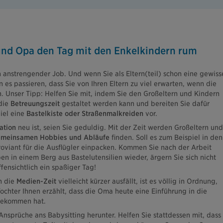
nd Opa den Tag mit den Enkelkindern rum
n anstrengender Job. Und wenn Sie als Eltern(teil) schon eine gewiss
 es passieren, dass Sie von Ihren Eltern zu viel erwarten, wenn die
n. Unser Tipp: Helfen Sie mit, indem Sie den Großeltern und Kindern
die
Betreuungszeit
gestaltet werden kann und bereiten Sie dafür
iel eine
Bastelkiste oder Straßenmalkreiden
vor.
ation
neu ist, seien Sie geduldig. Mit der Zeit werden Großeltern und
meinsamen Hobbies und Abläufe
finden. Soll es zum Beispiel in den
oviant für die Ausflügler einpacken. Kommen Sie nach der Arbeit
en in einem Berg aus Bastelutensilien wieder, ärgern Sie sich nicht
ffensichtlich ein spaßiger Tag!
n die
Medien-Zeit
vielleicht kürzer ausfällt, ist es völlig in Ordnung,
ochter Ihnen erzählt, dass die Oma heute eine Einführung in die
ekommen hat.
Ansprüche ans Babysitting herunter. Helfen Sie stattdessen mit, dass