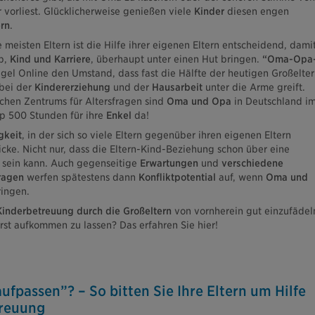
 vorliest. Glücklicherweise genießen viele
Kinder
diesen engen
ern
.
e meisten Eltern ist die Hilfe ihrer eigenen Eltern entscheidend, dami
b,
Kind und Karriere
, überhaupt unter einen Hut bringen.
“Oma-Opa
egel Online den Umstand, dass fast die Hälfte der heutigen Großelter
 bei der
Kindererziehung
und der
Hausarbeit
unter die Arme greift.
hen Zentrums für Altersfragen sind
Oma und Opa
in Deutschland i
p 500 Stunden für ihre
Enkel
da!
gkeit
, in der sich so viele Eltern gegenüber ihren eigenen Eltern
ricke. Nicht nur, dass die Eltern-Kind-Beziehung schon über eine
 sein kann. Auch gegenseitige
Erwartungen
und
verschiedene
ragen
werfen spätestens dann
Konfliktpotential
auf, wenn
Oma und
ingen.
Kinderbetreuung durch die Großeltern
von vornherein gut einzufädel
rst aufkommen zu lassen? Das erfahren Sie hier!
aufpassen”? – So bitten Sie Ihre Eltern um Hilfe
treuung