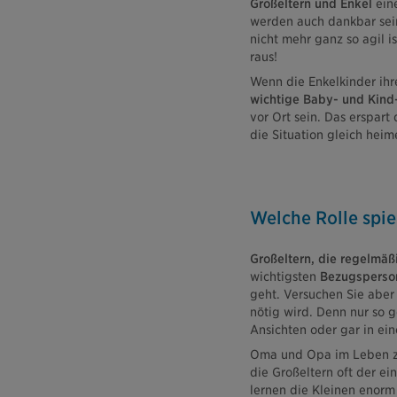
Großeltern und Enkel
ein
werden auch dankbar sein,
nicht mehr ganz so agil i
raus!
Wenn die Enkelkinder ih
wichtige Baby- und Kind-
vor Ort sein. Das erspar
die Situation gleich heime
Welche Rolle spie
Großeltern, die regelmäß
wichtigsten
Bezugsperso
geht. Versuchen Sie aber
nötig wird. Denn nur so g
Ansichten oder gar in ei
Oma und Opa im Leben zu 
die Großeltern oft der ei
lernen die Kleinen enorm 