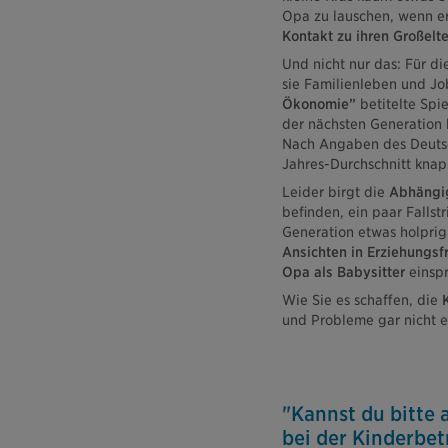
Opa zu lauschen, wenn er
Kontakt zu ihren Großelt
Und nicht nur das: Für di
sie Familienleben und Jo
Ökonomie”
betitelte Spi
der nächsten Generation
Nach Angaben des Deutsc
Jahres-Durchschnitt knap
Leider birgt die
Abhängi
befinden, ein paar Fallst
Generation etwas holprig
Ansichten
in Erziehungsf
Opa als Babysitter
einspr
Wie Sie es schaffen, die
und Probleme gar nicht e
"Kannst du bitte 
bei der Kinderbe