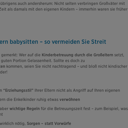
t übrigens auch andersherum: Nicht selten verbringen Großväter mit
Zeit als damals mit den eigenen Kindern – immerhin waren sie früher
rn babysitten – so vermeiden Sie Streit
n gemerkt: Wer auf die
Kinderbetreuung durch die Großeltern
setzt,
 guten Portion Gelassenheit. Sollte es doch zu
ten
kommen, seien Sie nicht nachtragend – und bloß nicht kindischer
nder!
en
“Erziehungsstil”
Ihrer Eltern nicht als Angriff auf Ihren eigenen
tern die Enkelkinder ruhig etwas
verwöhnen
 aber
wichtige Regeln
für die Betreuungszeit fest – zum Beispiel, was
ht
wirklich nötig,
Sorgen – statt Vorwürfe