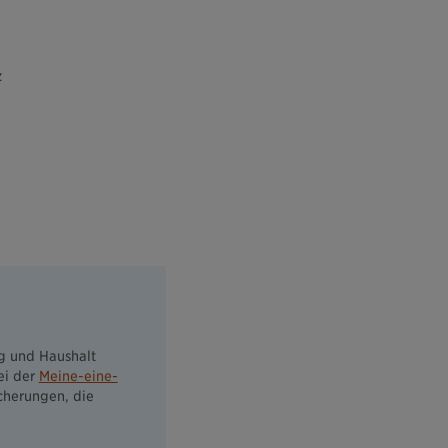
z
ag und Haushalt
ei der
Meine-eine-
icherungen, die