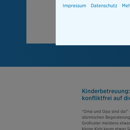
Impressum
Datenschutz
Meh
Kinderbetreuung:
konfliktfrei auf d
“Oma und Opa sind da!” –
stürmischen Begeisterung
Großvater meistens etwas
kleine Kids kaum etwas S