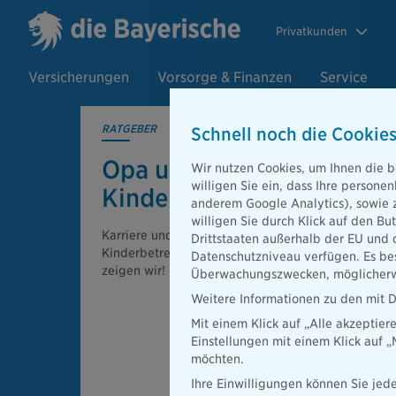
Privatkunden
Versicherungen
Vorsorge & Finanzen
Service
RATGEBER
Schnell noch die Cookies
Opa und Oma als
Wir nutzen Cookies, um Ihnen die b
willigen Sie ein, dass Ihre person
Kinderbetreuung
anderem Google Analytics), sowie 
willigen Sie durch Klick auf den Bu
Karriere und Kinder: Ohne Großeltern klappt's oft n
Drittstaaten außerhalb der EU und 
Kinderbetreuung mit Oma und Opa reibungslos funk
Datenschutzniveau verfügen. Es bes
zeigen wir!
Überwachungszwecken, möglicherwe
Weitere Informationen zu den mit D
Mit einem Klick auf „Alle akzeptier
Einstellungen mit einem Klick auf 
möchten.
Ihre Einwilligungen können Sie jede