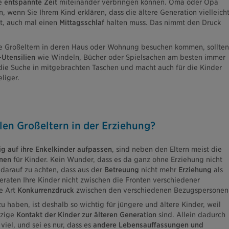
e
entspannte Zeit
miteinander verbringen können. Oma oder Opa
 wenn Sie Ihrem Kind erklären, dass die ältere Generation vielleich
st, auch mal einen
Mittagsschlaf
halten muss. Das nimmt den Druck
re Großeltern in deren Haus oder Wohnung besuchen kommen, sollten
Utensilien
wie Windeln, Bücher oder Spielsachen am besten immer
t die Suche in mitgebrachten Taschen und macht auch für die Kinder
liger.
len Großeltern in der Erziehung?
ig auf ihre Enkelkinder aufpassen
, sind neben den Eltern meist die
nen
für Kinder. Kein Wunder, dass es da ganz ohne Erziehung nicht
 darauf zu achten, dass aus der
Betreuung
nicht mehr
Erziehung
als
eraten Ihre Kinder nicht zwischen die Fronten verschiedener
ne Art
Konkurrenzdruck
zwischen den verschiedenen Bezugspersonen
haben, ist deshalb so wichtig für jüngere und ältere Kinder, weil
nzige
Kontakt der Kinder zur älteren Generation
sind. Allein dadurch
viel, und sei es nur, dass es
andere Lebensauffassungen und