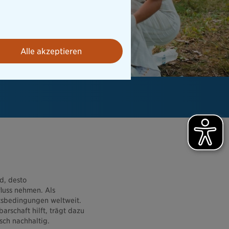
Alle akzeptieren
d, desto
fluss nehmen. Als
itsbedingungen weltweit.
arschaft hilft, trägt dazu
sch nachhaltig.