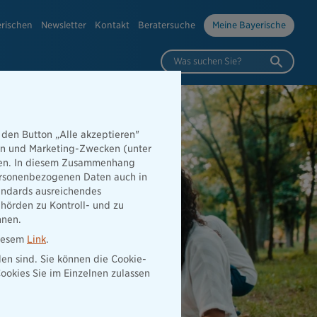
erischen
Newsletter
Kontakt
Beratersuche
Meine Bayerische
Was suchen Sie?
 den Button „Alle akzeptieren"
hen und Marketing-Zwecken (unter
rden. In diesem Zusammenhang
 personenbezogenen Daten auch in
tandards ausreichendes
hörden zu Kontroll- und zu
nnen.
diesem
Link
.
den sind. Sie können die Cookie-
ookies Sie im Einzelnen zulassen