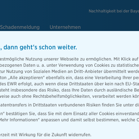
Nachhaltigkeit bei der Bay
Schadenmeldung
Unternehmen
, dann geht's schon weiter.
estmögliche Nutzung unserer Webseite zu ermöglichen. Mit Klick auf
enbezogenen Daten u. a. unter Verwendung von Cookies zu statistisc
ps für
zur Nutzung von Sozialen Medien an Dritt-Anbieter übermittelt we
tton „Alle akzeptieren" ebenfalls ein, dass eine Verarbeitung Ihrer
des EWR erfolgt, auch wenn diese Drittstaaten über kein nach EU-S
teht insbesondere das Risiko, dass Ihre Daten durch ausländische Be
nterstützen
ise auch ohne Rechtsbehelfsmöglichkeiten, verarbeitet werden kö
 Sie, wie aus
atentransfers in Drittstaaten verbundenen Risiken finden Sie unter 
en" bestätigen Sie, dass Sie mit dem Einsatz aller Cookies einverstan
„Mehr Informationen" anpassen und damit selbst bestimmen, welche C
rzeit mit Wirkung für die Zukunft widerrufen.