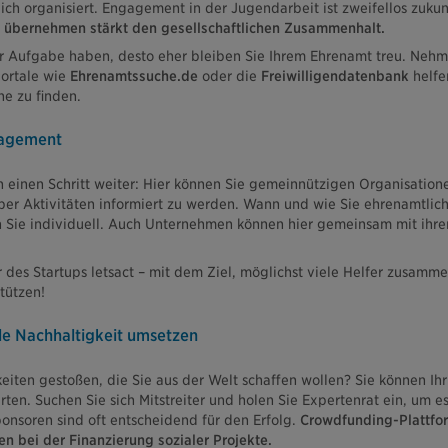
ich organisiert. Engagement in der Jugendarbeit ist zweifellos zukun
u übernehmen stärkt den gesellschaftlichen Zusammenhalt.
r Aufgabe haben, desto eher bleiben Sie Ihrem Ehrenamt treu. Nehme
Portale wie
Ehrenamtssuche.de
oder die
Freiwilligendatenbank
helfe
he zu finden.
gagement
h einen Schritt weiter: Hier können Sie gemeinnützigen Organisatio
ber Aktivitäten informiert zu werden. Wann und wie Sie ehrenamtlich 
n Sie individuell. Auch Unternehmen können hier gemeinsam mit ihre
er des Startups letsact – mit dem Ziel, möglichst viele Helfer zusam
tützen!
ale Nachhaltigkeit umsetzen
eiten gestoßen, die Sie aus der Welt schaffen wollen? Sie können Ihr
rten. Suchen Sie sich Mitstreiter und holen Sie Expertenrat ein, um es
Sponsoren sind oft entscheidend für den Erfolg.
Crowdfunding-Plattfor
en bei der Finanzierung sozialer Projekte.