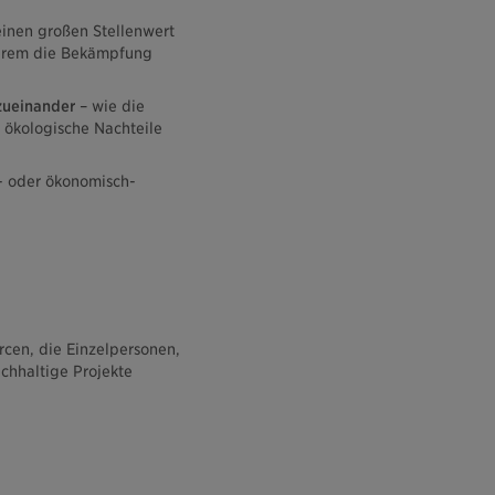
einen großen Stellenwert
nderem die Bekämpfung
 zueinander
– wie die
 ökologische Nachteile
h- oder ökonomisch-
rcen, die Einzelpersonen,
chhaltige Projekte