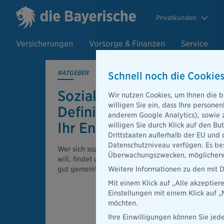
Privatkunden
Versicherungen
Vorsorge & Finanzen
Service
RATGEBER
Schnell noch die Cookies
Soziale Nachhaltigkeit:
Wir nutzen Cookies, um Ihnen die b
willigen Sie ein, dass Ihre person
Definition & konkrete Tip
anderem Google Analytics), sowie 
Ihr Engagement
willigen Sie durch Klick auf den Bu
Drittstaaten außerhalb der EU und 
Datenschutzniveau verfügen. Es bes
Wer sich sozial engagieren oder soziale Projekte u
Überwachungszwecken, möglicherwe
will, findet unendliche Möglichkeiten. Hier erfahren
gut gemeint auch gut gemacht wird!
Weitere Informationen zu den mit D
Mit einem Klick auf „Alle akzeptier
Einstellungen mit einem Klick auf 
möchten.
Ihre Einwilligungen können Sie jede