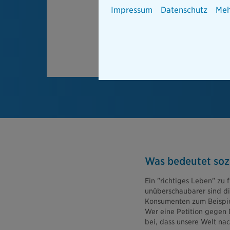
Impressum
Datenschutz
Meh
Was bedeutet sozi
Ein "richtiges Leben" zu 
unüberschaubarer sind d
Konsumenten zum Beispiel
Wer eine Petition gegen D
bei, dass unsere Welt nac