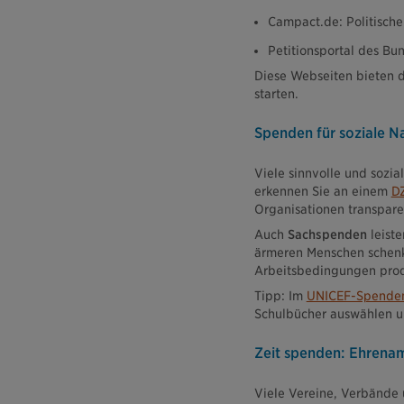
Campact.de: Politisc
Petitionsportal des Bu
Diese Webseiten bieten d
starten.
Spenden für soziale Na
Viele sinnvolle und sozi
erkennen Sie an einem
D
Organisationen transpar
Auch
Sachspenden
leiste
ärmeren Menschen schenkt,
Arbeitsbedingungen prod
Tipp: Im
UNICEF-Spende
Schulbücher auswählen u
Zeit spenden: Ehrena
Viele Vereine, Verbände u