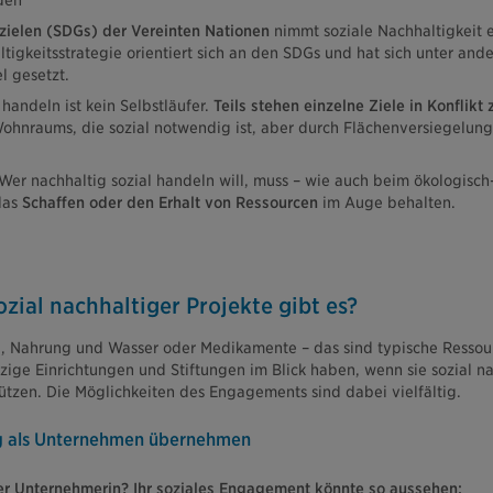
den
szielen (SDGs) der Vereinten Nationen
nimmt soziale Nachhaltigkeit 
ltigkeitsstrategie orientiert sich an den SDGs und hat sich unter a
l gesetzt.
handeln ist kein Selbstläufer.
Teils stehen einzelne Ziele in Konflikt
hnraums, die sozial notwendig ist, aber durch Flächenversiegelung
 Wer nachhaltig sozial handeln will, muss – wie auch beim ökologisc
das
Schaffen oder den Erhalt von Ressourcen
im Auge behalten.
ial nachhaltiger Projekte gibt es?
tel, Nahrung und Wasser oder Medikamente – das sind typische Ressou
ge Einrichtungen und Stiftungen im Blick haben, wenn sie sozial na
ützen. Die Möglichkeiten des Engagements sind dabei vielfältig.
g als Unternehmen übernehmen
er Unternehmerin? Ihr soziales Engagement könnte so aussehen: