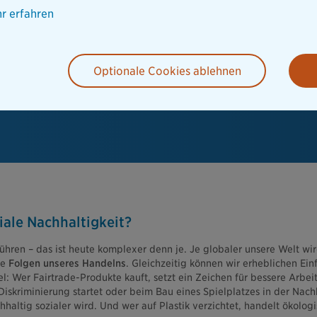
r erfahren
Optionale Cookies ablehnen
ale Nachhaltigkeit?
führen – das ist heute komplexer denn je. Je globaler unsere Welt wir
ie
Folgen unseres Handelns
. Gleichzeitig können wir erheblichen Ein
: Wer Fairtrade-Produkte kauft, setzt ein Zeichen für bessere Arbe
iskriminierung startet oder beim Bau eines Spielplatzes in der Nachb
hhaltig sozialer wird. Und wer auf Plastik verzichtet, handelt ökologi