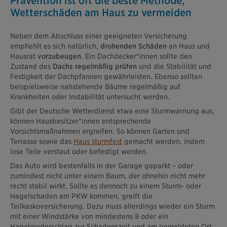
Prävention ist oft die beste Methode,
Wetterschäden am Haus zu vermeiden
Neben dem Abschluss einer geeigneten Versicherung
empfiehlt es sich natürlich,
drohenden Schäden
an Haus und
Hausrat
vorzubeugen
. Ein Dachdecker*innen sollte den
Zustand des
Dachs regelmäßig prüfen
und die Stabilität und
Festigkeit der Dachpfannen gewährleisten. Ebenso sollten
beispielsweise nahstehende Bäume regelmäßig auf
Krankheiten oder Instabilität untersucht werden.
Gibt der Deutsche Wetterdienst etwa eine Sturmwarnung aus,
können Hausbesitzer*innen entsprechende
Vorsichtsmaßnahmen ergreifen. So können Garten und
Terrasse sowie das
Haus sturmfest
gemacht werden, indem
lose Teile verstaut oder befestigt werden.
Das Auto wird bestenfalls in der Garage geparkt – oder
zumindest nicht unter einem Baum, der ohnehin nicht mehr
recht stabil wirkt. Sollte es dennoch zu einem Sturm- oder
Hagelschaden am PKW kommen, greift die
Teilkaskoversicherung. Dazu muss allerdings wieder ein Sturm
mit einer Windstärke von mindestens 8 oder ein
Hagelniederschlag zur Schadenszeit und am gemeldeten Ort