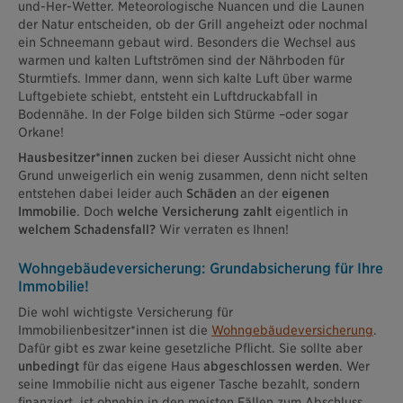
und-Her-Wetter. Meteorologische Nuancen und die Launen
der Natur entscheiden, ob der Grill angeheizt oder nochmal
ein Schneemann gebaut wird. Besonders die Wechsel aus
warmen und kalten Luftströmen sind der Nährboden für
Sturmtiefs. Immer dann, wenn sich kalte Luft über warme
Luftgebiete schiebt, entsteht ein Luftdruckabfall in
Bodennähe. In der Folge bilden sich Stürme –oder sogar
Orkane!
Hausbesitzer*innen
zucken bei dieser Aussicht nicht ohne
Grund unweigerlich ein wenig zusammen, denn nicht selten
entstehen dabei leider auch
Schäden
an der
eigenen
Immobilie
. Doch
welche Versicherung zahlt
eigentlich in
welchem Schadensfall?
Wir verraten es Ihnen!
Wohngebäudeversicherung: Grundabsicherung für Ihre
Immobilie!
Die wohl wichtigste Versicherung für
Immobilienbesitzer*innen ist die
Wohngebäudeversicherung
.
Dafür gibt es zwar keine gesetzliche Pflicht. Sie sollte aber
unbedingt
für das eigene Haus
abgeschlossen werden
. Wer
seine Immobilie nicht aus eigener Tasche bezahlt, sondern
finanziert, ist ohnehin in den meisten Fällen zum Abschluss