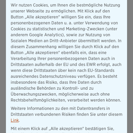
Schnee- und Lawinengefahr oder ein Erdrutsch können in
Wir nutzen Cookies, um Ihnen die bestmögliche Nutzung
manchen Gebieten ein präsentes Risiko darstellen, in anderen
unserer Webseite zu ermöglichen. Mit Klick auf den
dagegen nicht. Wer das eigene Haus nicht etwa mit
Button „Alle akzeptieren" willigen Sie ein, dass Ihre
Blitzableitern oder einem umfassenden Überspannungsschutz
personenbezogenen Daten u. a. unter Verwendung von
ausgerüstet hat, sollte Schäden durch Blitzeinschlag ebenso
Cookies zu statistischen und Marketing-Zwecken (unter
mitversichern. Andernfalls kann der Gesamtschaden aller
anderem Google Analytics), sowie zur Nutzung von
zerstörten Elektrogeräte schnell beachtliche Dimensionen
Sozialen Medien an Dritt-Anbieter übermittelt werden. In
annehmen.
diesem Zusammenhang willigen Sie durch Klick auf den
Button „Alle akzeptieren" ebenfalls ein, dass eine
Verarbeitung Ihrer personenbezogenen Daten auch in
Viele Schritte bei der Schadensregulierung:
Drittstaaten außerhalb der EU und des EWR erfolgt, auch
Das Versicherungspaket ist entscheidend!
wenn diese Drittstaaten über kein nach EU-Standards
ausreichendes Datenschutzniveau verfügen. Es besteht
insbesondere das Risiko, dass Ihre Daten durch
Die
Grenzen zwischen den Versicherungen
sind leider
ausländische Behörden zu Kontroll- und zu
manchmal (zumindest gefühlt) ein wenig… naja: fließend. Und
Überwachungszwecken, möglicherweise auch ohne
das leider nicht nur bei Wasserschäden.
Rechtsbehelfsmöglichkeiten, verarbeitet werden können.
Wir versuchen deshalb einmal, ein wenig Licht ins
Weitere Informationen zu den mit Datentransfers in
Versicherungs-Dickicht zu bringen. Unser Beispiel: ein
Drittstaaten verbundenen Risiken finden Sie unter diesem
typisches Rohrbruch-Szenario.
Los geht’s:
Link
.
Entsteht beispielsweise ein Rohrbruch in einer
Mit einem Klick auf „Alle akzeptieren" bestätigen Sie,
Wasserzuleitung, in dessen Folge Teile des Hauses geflutet