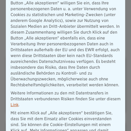
Button „Alle akzeptieren" willigen Sie ein, dass Ihre
Mehr erfahren
personenbezogenen Daten u. a. unter Verwendung von
Cookies zu statistischen und Marketing-Zwecken (unter
anderem Google Analytics), sowie zur Nutzung von
Alle Produkte
Sozialen Medien an Dritt-Anbieter übermittelt werden. In
diesem Zusammenhang willigen Sie durch Klick auf den
Button „Alle akzeptieren" ebenfalls ein, dass eine
Oft abgeschlossene Versicherungen
Verarbeitung Ihrer personenbezogenen Daten auch in
Drittstaaten außerhalb der EU und des EWR erfolgt, auch
wenn diese Drittstaaten über kein nach EU-Standards
ausreichendes Datenschutzniveau verfügen. Es besteht
insbesondere das Risiko, dass Ihre Daten durch
ausländische Behörden zu Kontroll- und zu
Überwachungszwecken, möglicherweise auch ohne
Rechtsbehelfsmöglichkeiten, verarbeitet werden können.
PLUSRENTE – DAS ADD-ON
HAFTPFLICHT
Weitere Informationen zu den mit Datentransfers in
FÜR IHRE
Drittstaaten verbundenen Risiken finden Sie unter diesem
ALTERSVORSORGE
Link
.
Mit einem Klick auf „Alle akzeptieren" bestätigen Sie,
dass Sie mit dem Einsatz aller Cookies einverstanden
sind. Sie können die Cookie-Einstellungen mit einem
Klick auf „Mehr Informationen" anpassen und damit