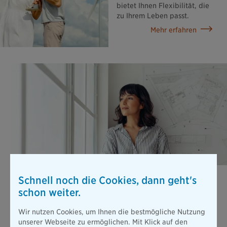
bietet Ihnen Flexibilität, die
zu Ihrem Leben passt.
Mehr erfahren
Berufsunfähigkeits­versicherung
Schnell noch die Cookies, dann geht's
schon weiter.
Stellen Sie sich vor, Sie können wegen einer Erkrankung oder
nach einem Unfall nicht mehr arbeiten. Die gesetzliche
Absicherung ist dann viel zu gering, um Ihren bisherigen
Wir nutzen Cookies, um Ihnen die bestmögliche Nutzung
Lebensstandard zu halten.
unserer Webseite zu ermöglichen. Mit Klick auf den