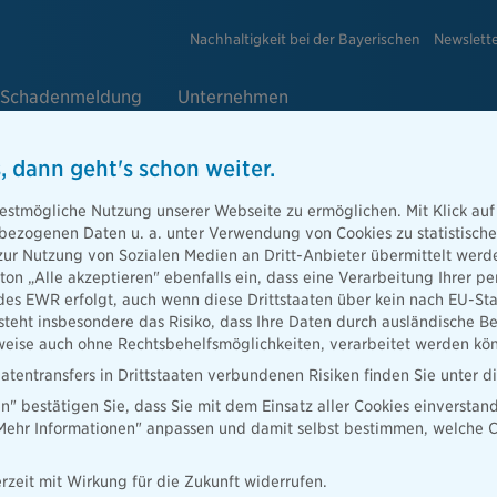
Nachhaltigkeit bei der Bayerischen
Newslett
Schadenmeldung
Unternehmen
, dann geht's schon weiter.
estmögliche Nutzung unserer Webseite zu ermöglichen. Mit Klick auf
enbezogenen Daten u. a. unter Verwendung von Cookies zu statistisc
zur Nutzung von Sozialen Medien an Dritt-Anbieter übermittelt we
tton „Alle akzeptieren" ebenfalls ein, dass eine Verarbeitung Ihrer
des EWR erfolgt, auch wenn diese Drittstaaten über kein nach EU-S
teht insbesondere das Risiko, dass Ihre Daten durch ausländische Be
ise auch ohne Rechtsbehelfsmöglichkeiten, verarbeitet werden kö
atentransfers in Drittstaaten verbundenen Risiken finden Sie unter 
en" bestätigen Sie, dass Sie mit dem Einsatz aller Cookies einverstan
„Mehr Informationen" anpassen und damit selbst bestimmen, welche C
e.de
rzeit mit Wirkung für die Zukunft widerrufen.