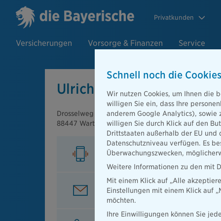
Privatkunden
Versicherungen
Vorsorge & Finanzen
Service
Schnell noch die Cookies
Ulrich Eppelsheim
Wir nutzen Cookies, um Ihnen die b
willigen Sie ein, dass Ihre person
Drosselweg 7
anderem Google Analytics), sowie 
88447 Warthausen
willigen Sie durch Klick auf den Bu
Drittstaaten außerhalb der EU und 
Datenschutzniveau verfügen. Es bes
Mobil
Überwachungszwecken, möglicherwe
0157/74732539
Weitere Informationen zu den mit D
Mit einem Klick auf „Alle akzeptier
E-Mail
Einstellungen mit einem Klick auf 
Ulrich.Eppelsheim@diebayerisch
möchten.
Ihre Einwilligungen können Sie jede
Beratung