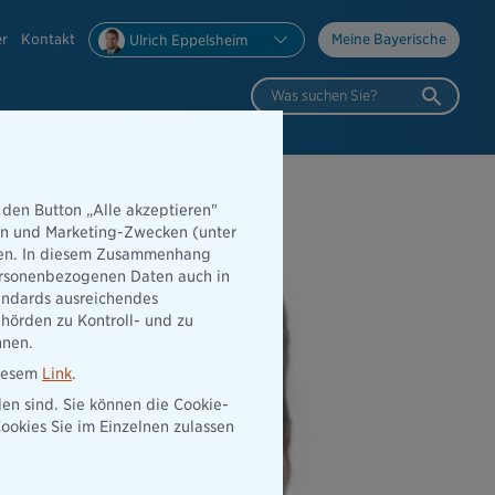
er
Kontakt
Meine Bayerische
Ulrich Eppelsheim
Was suchen Sie?
 den Button „Alle akzeptieren"
hen und Marketing-Zwecken (unter
rden. In diesem Zusammenhang
 personenbezogenen Daten auch in
tandards ausreichendes
hörden zu Kontroll- und zu
nnen.
diesem
Link
.
den sind. Sie können die Cookie-
ookies Sie im Einzelnen zulassen