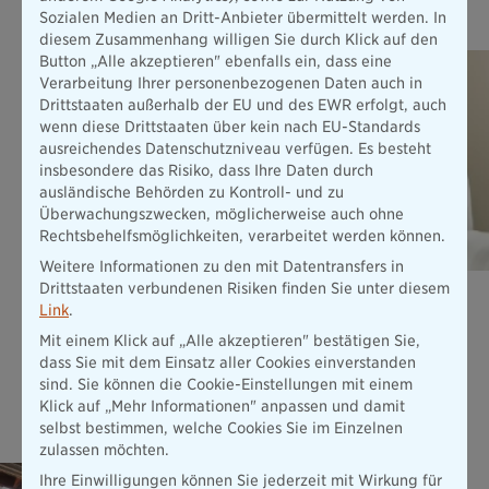
Das könnte Sie auch interessieren
Sozialen Medien an Dritt-Anbieter übermittelt werden. In
diesem Zusammenhang willigen Sie durch Klick auf den
Button „Alle akzeptieren" ebenfalls ein, dass eine
Verarbeitung Ihrer personenbezogenen Daten auch in
Drittstaaten außerhalb der EU und des EWR erfolgt, auch
wenn diese Drittstaaten über kein nach EU-Standards
ausreichendes Datenschutzniveau verfügen. Es besteht
insbesondere das Risiko, dass Ihre Daten durch
ausländische Behörden zu Kontroll- und zu
Überwachungszwecken, möglicherweise auch ohne
Rechtsbehelfsmöglichkeiten, verarbeitet werden können.
Weitere Informationen zu den mit Datentransfers in
Drittstaaten verbundenen Risiken finden Sie unter diesem
Unfallversicherung ExistenzBudget
Link
.
Unsere Unfallversicherung INDIVIDUAL ist Ihr finanzielles
Mit einem Klick auf „Alle akzeptieren" bestätigen Sie,
ExistenzBudget in einer Höhe von bis zu 10 Mio. € nach
dass Sie mit dem Einsatz aller Cookies einverstanden
einem Unfall - und das schon ab 9,41 € pro Monat.
sind. Sie können die Cookie-Einstellungen mit einem
Mehr erfahren
Klick auf „Mehr Informationen" anpassen und damit
selbst bestimmen, welche Cookies Sie im Einzelnen
zulassen möchten.
Elementar­versicherung
Ihre Einwilligungen können Sie jederzeit mit Wirkung für