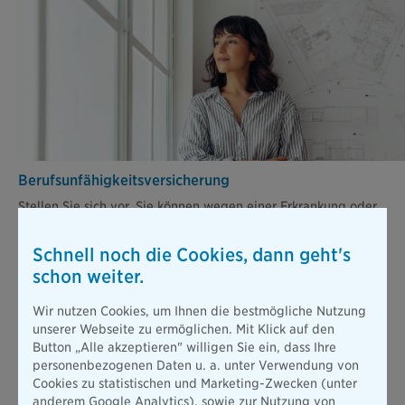
Berufsunfähigkeits­versicherung
Stellen Sie sich vor, Sie können wegen einer Erkrankung oder
nach einem Unfall nicht mehr arbeiten. Die gesetzliche
Absicherung ist dann viel zu gering, um Ihren bisherigen
Schnell noch die Cookies, dann geht's
Lebensstandard zu halten.
schon weiter.
Mehr erfahren
Wir nutzen Cookies, um Ihnen die bestmögliche Nutzung
unserer Webseite zu ermöglichen. Mit Klick auf den
Button „Alle akzeptieren" willigen Sie ein, dass Ihre
Alle Produkte
personenbezogenen Daten u. a. unter Verwendung von
Cookies zu statistischen und Marketing-Zwecken (unter
anderem Google Analytics), sowie zur Nutzung von