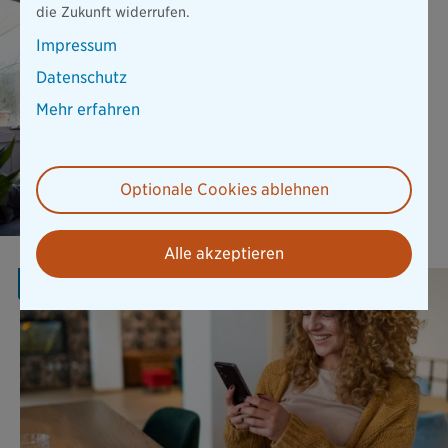
die Zukunft widerrufen.
Elementar SOLO ist die
flexible Ergänzung für
Impressum
Hausrat und Wohngebäude
und bietet wichtigen Schutz
Datenschutz
vor Naturgefahren.
Mehr erfahren
Mehr erfahren
Optionale Cookies ablehnen
Alle akzeptieren
AKTION