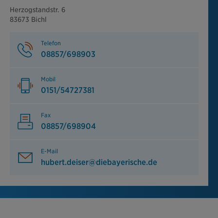
Herzogstandstr. 6
83673 Bichl
Telefon
08857/698903
Mobil
0151/54727381
Fax
08857/698904
E-Mail
hubert.deiser@diebayerische.de