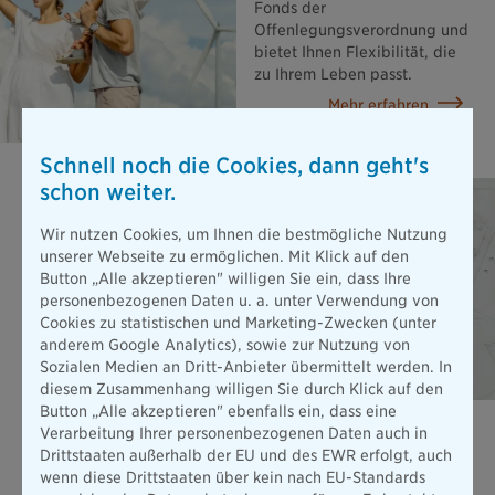
Fonds der
Offenlegungsverordnung und
bietet Ihnen Flexibilität, die
zu Ihrem Leben passt.
Mehr erfahren
Schnell noch die Cookies, dann geht's
schon weiter.
Wir nutzen Cookies, um Ihnen die bestmögliche Nutzung
unserer Webseite zu ermöglichen. Mit Klick auf den
Button „Alle akzeptieren" willigen Sie ein, dass Ihre
personenbezogenen Daten u. a. unter Verwendung von
Cookies zu statistischen und Marketing-Zwecken (unter
anderem Google Analytics), sowie zur Nutzung von
Sozialen Medien an Dritt-Anbieter übermittelt werden. In
diesem Zusammenhang willigen Sie durch Klick auf den
Button „Alle akzeptieren" ebenfalls ein, dass eine
Berufsunfähigkeits­versicherung
Verarbeitung Ihrer personenbezogenen Daten auch in
Drittstaaten außerhalb der EU und des EWR erfolgt, auch
Stellen Sie sich vor, Sie können wegen einer Erkrankung oder
wenn diese Drittstaaten über kein nach EU-Standards
nach einem Unfall nicht mehr arbeiten. Die gesetzliche