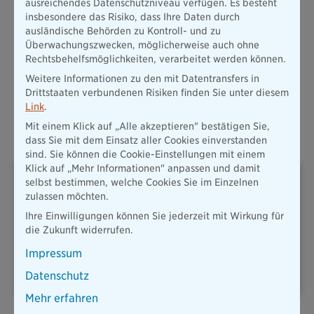
ausreichendes Datenschutzniveau verfügen. Es besteht
Absicherung ist dann viel zu gering, um Ihren bisherigen
insbesondere das Risiko, dass Ihre Daten durch
Lebensstandard zu halten.
ausländische Behörden zu Kontroll- und zu
Mehr erfahren
Überwachungszwecken, möglicherweise auch ohne
Rechtsbehelfsmöglichkeiten, verarbeitet werden können.
Weitere Informationen zu den mit Datentransfers in
Alle Produkte
Drittstaaten verbundenen Risiken finden Sie unter diesem
Link
.
Mit einem Klick auf „Alle akzeptieren" bestätigen Sie,
Oft abgeschlossene Versicherungen
dass Sie mit dem Einsatz aller Cookies einverstanden
sind. Sie können die Cookie-Einstellungen mit einem
Klick auf „Mehr Informationen" anpassen und damit
selbst bestimmen, welche Cookies Sie im Einzelnen
zulassen möchten.
Ihre Einwilligungen können Sie jederzeit mit Wirkung für
die Zukunft widerrufen.
PLUSRENTE – DAS ADD-ON
HAFTPFLICHT
Impressum
FÜR IHRE
ALTERSVORSORGE
Datenschutz
Mehr erfahren