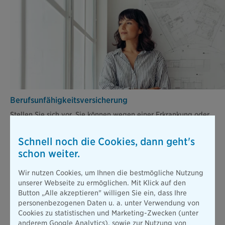
Berufsunfähigkeits­versicherung
Stellen Sie sich vor, Sie können wegen einer Erkrankung oder
nach einem Unfall nicht mehr arbeiten. Die gesetzliche
Absicherung ist dann viel zu gering, um Ihren bisherigen
Schnell noch die Cookies, dann geht's
Lebensstandard zu halten.
schon weiter.
Mehr erfahren
Wir nutzen Cookies, um Ihnen die bestmögliche Nutzung
unserer Webseite zu ermöglichen. Mit Klick auf den
Button „Alle akzeptieren" willigen Sie ein, dass Ihre
Alle Produkte
personenbezogenen Daten u. a. unter Verwendung von
Cookies zu statistischen und Marketing-Zwecken (unter
anderem Google Analytics), sowie zur Nutzung von