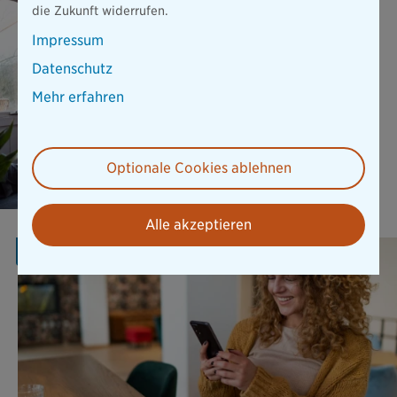
die Zukunft widerrufen.
Elementar SOLO ist die
flexible Ergänzung für
Impressum
Hausrat und Wohngebäude
und bietet wichtigen Schutz
Datenschutz
vor Naturgefahren.
Mehr erfahren
Mehr erfahren
Optionale Cookies ablehnen
Alle akzeptieren
AKTION