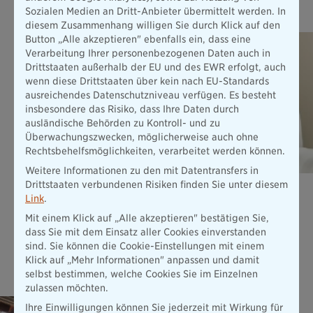
Das könnte Sie auch interessieren
Sozialen Medien an Dritt-Anbieter übermittelt werden. In
diesem Zusammenhang willigen Sie durch Klick auf den
Button „Alle akzeptieren" ebenfalls ein, dass eine
Verarbeitung Ihrer personenbezogenen Daten auch in
Drittstaaten außerhalb der EU und des EWR erfolgt, auch
wenn diese Drittstaaten über kein nach EU-Standards
ausreichendes Datenschutzniveau verfügen. Es besteht
insbesondere das Risiko, dass Ihre Daten durch
ausländische Behörden zu Kontroll- und zu
Überwachungszwecken, möglicherweise auch ohne
Rechtsbehelfsmöglichkeiten, verarbeitet werden können.
Weitere Informationen zu den mit Datentransfers in
Drittstaaten verbundenen Risiken finden Sie unter diesem
Unfallversicherung ExistenzBudget
Link
.
Unsere Unfallversicherung INDIVIDUAL ist Ihr finanzielles
Mit einem Klick auf „Alle akzeptieren" bestätigen Sie,
ExistenzBudget in einer Höhe von bis zu 10 Mio. € nach
dass Sie mit dem Einsatz aller Cookies einverstanden
einem Unfall - und das schon ab 9,41 € pro Monat.
sind. Sie können die Cookie-Einstellungen mit einem
Mehr erfahren
Klick auf „Mehr Informationen" anpassen und damit
selbst bestimmen, welche Cookies Sie im Einzelnen
zulassen möchten.
Elementar­versicherung
Ihre Einwilligungen können Sie jederzeit mit Wirkung für