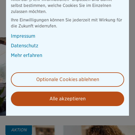
selbst bestimmen, welche Cookies Sie im Einzelnen
ExistenzBudget in einer Höhe von bis zu 10 Mio. € nach
zulassen möchten.
einem Unfall - und das schon ab 9,41 € pro Monat.
Ihre Einwilligungen können Sie jederzeit mit Wirkung für
Mehr erfahren
die Zukunft widerrufen.
Impressum
Elementar­versicherung
Datenschutz
Elementar SOLO ist die
Mehr erfahren
flexible Ergänzung für
Hausrat und Wohngebäude
und bietet wichtigen Schutz
vor Naturgefahren.
Optionale Cookies ablehnen
Mehr erfahren
Alle akzeptieren
AKTION