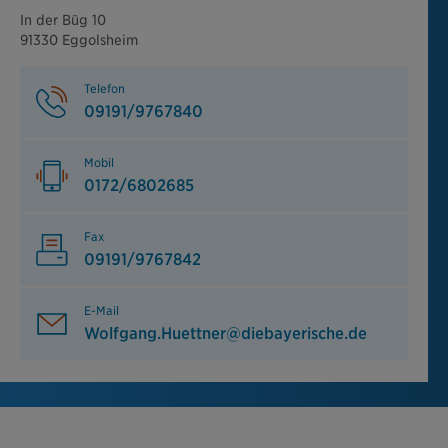
In der Büg 10
91330 Eggolsheim
Telefon
09191/9767840
Mobil
0172/6802685
Fax
09191/9767842
E-Mail
Wolfgang.Huettner@diebayerische.de