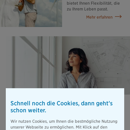
bietet Ihnen Flexibilität, die
zu Ihrem Leben passt.
Mehr erfahren
Berufsunfähigkeits­versicherung
Schnell noch die Cookies, dann geht's
schon weiter.
Stellen Sie sich vor, Sie können wegen einer Erkrankung oder
nach einem Unfall nicht mehr arbeiten. Die gesetzliche
Absicherung ist dann viel zu gering, um Ihren bisherigen
Wir nutzen Cookies, um Ihnen die bestmögliche Nutzung
Lebensstandard zu halten.
unserer Webseite zu ermöglichen. Mit Klick auf den