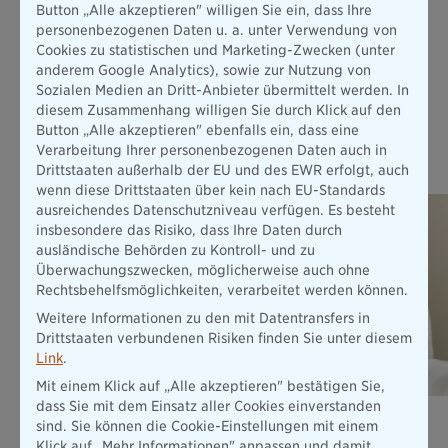
Button „Alle akzeptieren" willigen Sie ein, dass Ihre
Mehr erfahren
personenbezogenen Daten u. a. unter Verwendung von
Cookies zu statistischen und Marketing-Zwecken (unter
anderem Google Analytics), sowie zur Nutzung von
Alle Produkte
Sozialen Medien an Dritt-Anbieter übermittelt werden. In
diesem Zusammenhang willigen Sie durch Klick auf den
Button „Alle akzeptieren" ebenfalls ein, dass eine
Das könnte Sie auch interessieren
Verarbeitung Ihrer personenbezogenen Daten auch in
Drittstaaten außerhalb der EU und des EWR erfolgt, auch
wenn diese Drittstaaten über kein nach EU-Standards
ausreichendes Datenschutzniveau verfügen. Es besteht
insbesondere das Risiko, dass Ihre Daten durch
ausländische Behörden zu Kontroll- und zu
Überwachungszwecken, möglicherweise auch ohne
Rechtsbehelfsmöglichkeiten, verarbeitet werden können.
Weitere Informationen zu den mit Datentransfers in
Drittstaaten verbundenen Risiken finden Sie unter diesem
Link
.
Mit einem Klick auf „Alle akzeptieren" bestätigen Sie,
dass Sie mit dem Einsatz aller Cookies einverstanden
Unfallversicherung ExistenzBudget
sind. Sie können die Cookie-Einstellungen mit einem
Klick auf „Mehr Informationen" anpassen und damit
Unsere Unfallversicherung INDIVIDUAL ist Ihr finanzielles