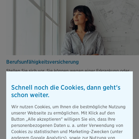
Berufsunfähigkeits­versicherung
Stellen Sie sich vor, Sie können wegen einer Erkrankung oder
nach einem Unfall nicht mehr arbeiten. Die gesetzliche
Absicherung ist dann viel zu gering, um Ihren bisherigen
Schnell noch die Cookies, dann geht's
Lebensstandard zu halten.
schon weiter.
Mehr erfahren
Wir nutzen Cookies, um Ihnen die bestmögliche Nutzung
unserer Webseite zu ermöglichen. Mit Klick auf den
Button „Alle akzeptieren" willigen Sie ein, dass Ihre
Alle Produkte
personenbezogenen Daten u. a. unter Verwendung von
Cookies zu statistischen und Marketing-Zwecken (unter
anderem Google Analytics), sowie zur Nutzung von