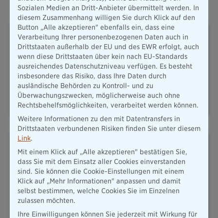
Oft abgeschlossene Versicherungen
Sozialen Medien an Dritt-Anbieter übermittelt werden. In
diesem Zusammenhang willigen Sie durch Klick auf den
Button „Alle akzeptieren" ebenfalls ein, dass eine
Verarbeitung Ihrer personenbezogenen Daten auch in
Drittstaaten außerhalb der EU und des EWR erfolgt, auch
wenn diese Drittstaaten über kein nach EU-Standards
ausreichendes Datenschutzniveau verfügen. Es besteht
insbesondere das Risiko, dass Ihre Daten durch
PLUSRENTE – DAS ADD-ON
HAFTPFLICHT
ausländische Behörden zu Kontroll- und zu
FÜR IHRE
ALTERSVORSORGE
Überwachungszwecken, möglicherweise auch ohne
Rechtsbehelfsmöglichkeiten, verarbeitet werden können.
Weitere Informationen zu den mit Datentransfers in
Drittstaaten verbundenen Risiken finden Sie unter diesem
Link
.
Mit einem Klick auf „Alle akzeptieren" bestätigen Sie,
dass Sie mit dem Einsatz aller Cookies einverstanden
sind. Sie können die Cookie-Einstellungen mit einem
Klick auf „Mehr Informationen" anpassen und damit
KFZ & MOBILITÄT
HAUSRAT
selbst bestimmen, welche Cookies Sie im Einzelnen
zulassen möchten.
Ihre Einwilligungen können Sie jederzeit mit Wirkung für