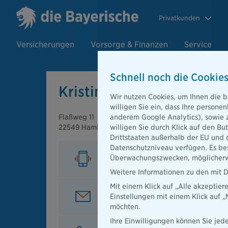
Privatkunden
Versicherungen
Vorsorge & Finanzen
Service
Schnell noch die Cookies
Kristina Horstmann
Wir nutzen Cookies, um Ihnen die b
willigen Sie ein, dass Ihre person
Flaßweg 11
anderem Google Analytics), sowie 
22549 Hamburg
willigen Sie durch Klick auf den Bu
Drittstaaten außerhalb der EU und 
Datenschutzniveau verfügen. Es bes
Mobil
Überwachungszwecken, möglicherwe
0176/61968926
Weitere Informationen zu den mit D
Mit einem Klick auf „Alle akzeptier
E-Mail
Einstellungen mit einem Klick auf 
Kristina.Horstmann@diebayerisc
möchten.
Ihre Einwilligungen können Sie jede
Beratung