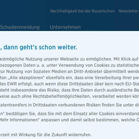
Nachhaltigkeit bei der Bayerischen
Newsletter
Schadenmeldung
Unternehmen
, dann geht's schon weiter.
estmögliche Nutzung unserer Webseite zu ermöglichen. Mit Klick auf
enbezogenen Daten u. a. unter Verwendung von Cookies zu statistisc
zur Nutzung von Sozialen Medien an Dritt-Anbieter übermittelt we
tton „Alle akzeptieren" ebenfalls ein, dass eine Verarbeitung Ihrer
des EWR erfolgt, auch wenn diese Drittstaaten über kein nach EU-S
teht insbesondere das Risiko, dass Ihre Daten durch ausländische Be
ise auch ohne Rechtsbehelfsmöglichkeiten, verarbeitet werden kö
atentransfers in Drittstaaten verbundenen Risiken finden Sie unter 
en" bestätigen Sie, dass Sie mit dem Einsatz aller Cookies einverstan
„Mehr Informationen" anpassen und damit selbst bestimmen, welche C
he.de
rzeit mit Wirkung für die Zukunft widerrufen.