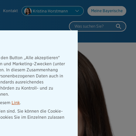
Kontakt
Meine Bayerische
Kristina Horstmann
Was suchen Sie?
 den Button „Alle akzeptieren"
hen und Marketing-Zwecken (unter
rden. In diesem Zusammenhang
 personenbezogenen Daten auch in
tandards ausreichendes
hörden zu Kontroll- und zu
nnen.
diesem
Link
.
den sind. Sie können die Cookie-
ookies Sie im Einzelnen zulassen