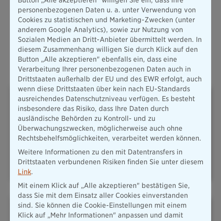
personenbezogenen Daten u. a. unter Verwendung von
Cookies zu statistischen und Marketing-Zwecken (unter
anderem Google Analytics), sowie zur Nutzung von
Alle Produkte
Sozialen Medien an Dritt-Anbieter übermittelt werden. In
diesem Zusammenhang willigen Sie durch Klick auf den
Button „Alle akzeptieren" ebenfalls ein, dass eine
Oft abgeschlossene Versicherungen
Verarbeitung Ihrer personenbezogenen Daten auch in
Drittstaaten außerhalb der EU und des EWR erfolgt, auch
wenn diese Drittstaaten über kein nach EU-Standards
ausreichendes Datenschutzniveau verfügen. Es besteht
insbesondere das Risiko, dass Ihre Daten durch
ausländische Behörden zu Kontroll- und zu
Überwachungszwecken, möglicherweise auch ohne
Rechtsbehelfsmöglichkeiten, verarbeitet werden können.
PLUSRENTE – DAS ADD-ON
HAFTPFLICHT
FÜR IHRE
Weitere Informationen zu den mit Datentransfers in
ALTERSVORSORGE
Drittstaaten verbundenen Risiken finden Sie unter diesem
Link
.
Mit einem Klick auf „Alle akzeptieren" bestätigen Sie,
dass Sie mit dem Einsatz aller Cookies einverstanden
sind. Sie können die Cookie-Einstellungen mit einem
Klick auf „Mehr Informationen" anpassen und damit