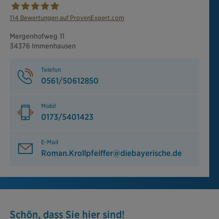
114
Bewertungen auf ProvenExpert.com
Roman Krollpfeiffer
Mergenhofweg 11
34376 Immenhausen
Telefon
0561/50612850
Mobil
0173/5401423
E-Mail
Roman.Krollpfeiffer@diebayerische.de
Schön, dass Sie hier sind!