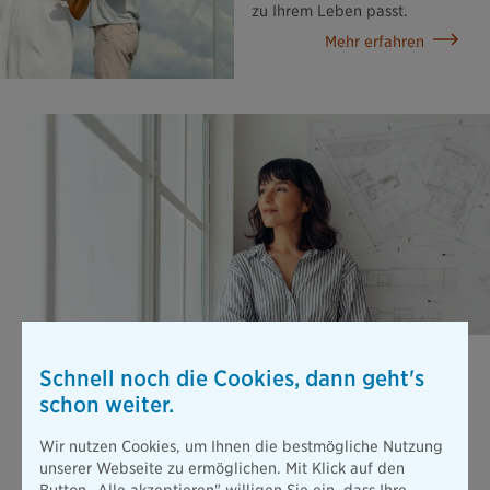
zu Ihrem Leben passt.
Mehr erfahren
Berufsunfähigkeits­versicherung
Schnell noch die Cookies, dann geht's
Stellen Sie sich vor, Sie können wegen einer Erkrankung oder
schon weiter.
nach einem Unfall nicht mehr arbeiten. Die gesetzliche
Absicherung ist dann viel zu gering, um Ihren bisherigen
Wir nutzen Cookies, um Ihnen die bestmögliche Nutzung
Lebensstandard zu halten.
unserer Webseite zu ermöglichen. Mit Klick auf den
Mehr erfahren
Button „Alle akzeptieren" willigen Sie ein, dass Ihre