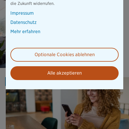
die Zukunft widerrufen.
Elementar SOLO ist die
flexible Ergänzung für
Impressum
Hausrat und Wohngebäude
und bietet wichtigen Schutz
Datenschutz
vor Naturgefahren.
Mehr erfahren
Mehr erfahren
Optionale Cookies ablehnen
Alle akzeptieren
AKTION