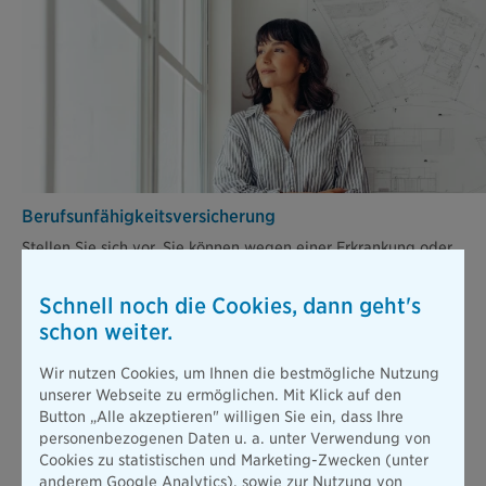
Berufsunfähigkeits­versicherung
Stellen Sie sich vor, Sie können wegen einer Erkrankung oder
nach einem Unfall nicht mehr arbeiten. Die gesetzliche
Absicherung ist dann viel zu gering, um Ihren bisherigen
Schnell noch die Cookies, dann geht's
Lebensstandard zu halten.
schon weiter.
Mehr erfahren
Wir nutzen Cookies, um Ihnen die bestmögliche Nutzung
unserer Webseite zu ermöglichen. Mit Klick auf den
Button „Alle akzeptieren" willigen Sie ein, dass Ihre
Alle Produkte
personenbezogenen Daten u. a. unter Verwendung von
Cookies zu statistischen und Marketing-Zwecken (unter
anderem Google Analytics), sowie zur Nutzung von