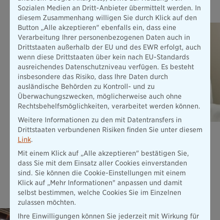
Das könnte Sie auch interessieren
Sozialen Medien an Dritt-Anbieter übermittelt werden. In
diesem Zusammenhang willigen Sie durch Klick auf den
Button „Alle akzeptieren" ebenfalls ein, dass eine
Verarbeitung Ihrer personenbezogenen Daten auch in
Drittstaaten außerhalb der EU und des EWR erfolgt, auch
wenn diese Drittstaaten über kein nach EU-Standards
ausreichendes Datenschutzniveau verfügen. Es besteht
insbesondere das Risiko, dass Ihre Daten durch
ausländische Behörden zu Kontroll- und zu
Überwachungszwecken, möglicherweise auch ohne
Rechtsbehelfsmöglichkeiten, verarbeitet werden können.
Weitere Informationen zu den mit Datentransfers in
Drittstaaten verbundenen Risiken finden Sie unter diesem
Unfallversicherung ExistenzBudget
Link
.
Unsere Unfallversicherung INDIVIDUAL ist Ihr finanzielles
Mit einem Klick auf „Alle akzeptieren" bestätigen Sie,
ExistenzBudget in einer Höhe von bis zu 10 Mio. € nach
dass Sie mit dem Einsatz aller Cookies einverstanden
einem Unfall - und das schon ab 9,41 € pro Monat.
sind. Sie können die Cookie-Einstellungen mit einem
Mehr erfahren
Klick auf „Mehr Informationen" anpassen und damit
selbst bestimmen, welche Cookies Sie im Einzelnen
zulassen möchten.
Elementar­versicherung
Ihre Einwilligungen können Sie jederzeit mit Wirkung für