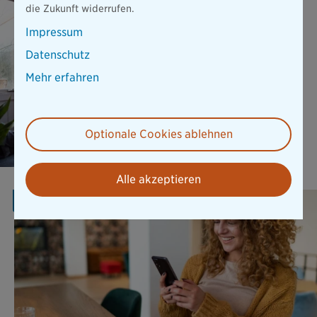
die Zukunft widerrufen.
Elementar SOLO ist die
flexible Ergänzung für
Impressum
Hausrat und Wohngebäude
und bietet wichtigen Schutz
Datenschutz
vor Naturgefahren.
Mehr erfahren
Mehr erfahren
Optionale Cookies ablehnen
Alle akzeptieren
AKTION