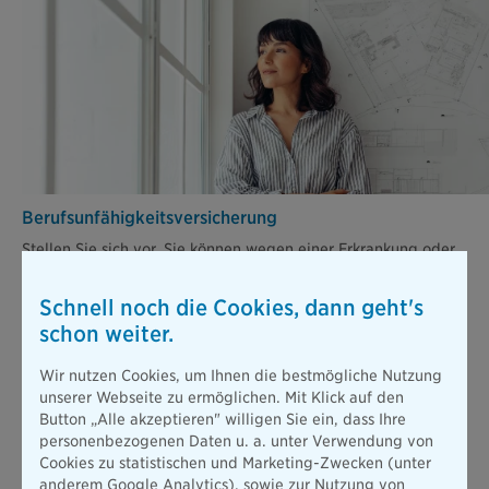
Berufsunfähigkeits­versicherung
Stellen Sie sich vor, Sie können wegen einer Erkrankung oder
nach einem Unfall nicht mehr arbeiten. Die gesetzliche
Absicherung ist dann viel zu gering, um Ihren bisherigen
Schnell noch die Cookies, dann geht's
Lebensstandard zu halten.
schon weiter.
Mehr erfahren
Wir nutzen Cookies, um Ihnen die bestmögliche Nutzung
unserer Webseite zu ermöglichen. Mit Klick auf den
Button „Alle akzeptieren" willigen Sie ein, dass Ihre
Alle Produkte
personenbezogenen Daten u. a. unter Verwendung von
Cookies zu statistischen und Marketing-Zwecken (unter
anderem Google Analytics), sowie zur Nutzung von