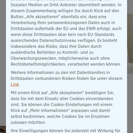
Das könnte Sie auch interessieren
Sozialen Medien an Dritt-Anbieter übermittelt werden. In
diesem Zusammenhang willigen Sie durch Klick auf den
Button „Alle akzeptieren" ebenfalls ein, dass eine
Verarbeitung Ihrer personenbezogenen Daten auch in
Drittstaaten außerhalb der EU und des EWR erfolgt, auch
wenn diese Drittstaaten über kein nach EU-Standards
ausreichendes Datenschutzniveau verfügen. Es besteht
insbesondere das Risiko, dass Ihre Daten durch
ausländische Behörden zu Kontroll- und zu
Überwachungszwecken, möglicherweise auch ohne
Rechtsbehelfsmöglichkeiten, verarbeitet werden können.
Weitere Informationen zu den mit Datentransfers in
Drittstaaten verbundenen Risiken finden Sie unter diesem
Unfallversicherung ExistenzBudget
Link
.
Unsere Unfallversicherung INDIVIDUAL ist Ihr finanzielles
Mit einem Klick auf „Alle akzeptieren" bestätigen Sie,
ExistenzBudget in einer Höhe von bis zu 10 Mio. € nach
dass Sie mit dem Einsatz aller Cookies einverstanden
einem Unfall - und das schon ab 9,41 € pro Monat.
sind. Sie können die Cookie-Einstellungen mit einem
Mehr erfahren
Klick auf „Mehr Informationen" anpassen und damit
selbst bestimmen, welche Cookies Sie im Einzelnen
zulassen möchten.
Elementar­versicherung
Ihre Einwilligungen können Sie jederzeit mit Wirkung für