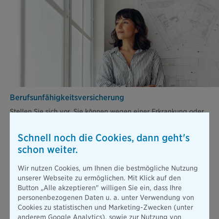
Berufsunfähigkeits­versicherung
Stellen Sie sich vor, Sie können wegen einer Erkrankung oder
nach einem Unfall nicht mehr arbeiten. Die gesetzliche
Absicherung ist dann viel zu gering, um Ihren bisherigen
Schnell noch die Cookies, dann geht's
Lebensstandard zu halten.
schon weiter.
Mehr erfahren
Wir nutzen Cookies, um Ihnen die bestmögliche Nutzung
unserer Webseite zu ermöglichen. Mit Klick auf den
Button „Alle akzeptieren" willigen Sie ein, dass Ihre
Alle Produkte
personenbezogenen Daten u. a. unter Verwendung von
Cookies zu statistischen und Marketing-Zwecken (unter
anderem Google Analytics), sowie zur Nutzung von