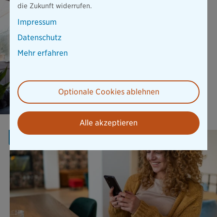
die Zukunft widerrufen.
Elementar SOLO ist die
flexible Ergänzung für
Impressum
Hausrat und Wohngebäude
und bietet wichtigen Schutz
Datenschutz
vor Naturgefahren.
Mehr erfahren
Mehr erfahren
Optionale Cookies ablehnen
Alle akzeptieren
AKTION