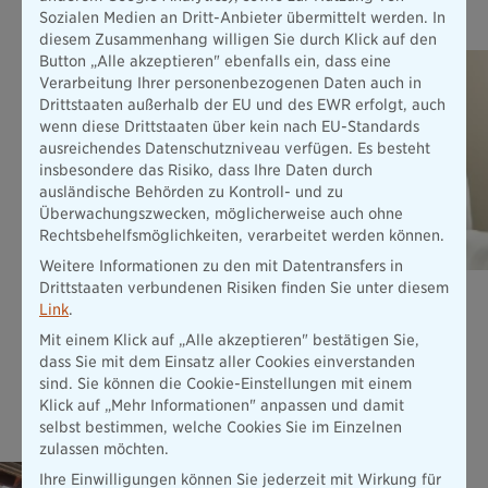
Das könnte Sie auch interessieren
Sozialen Medien an Dritt-Anbieter übermittelt werden. In
diesem Zusammenhang willigen Sie durch Klick auf den
Button „Alle akzeptieren" ebenfalls ein, dass eine
Verarbeitung Ihrer personenbezogenen Daten auch in
Drittstaaten außerhalb der EU und des EWR erfolgt, auch
wenn diese Drittstaaten über kein nach EU-Standards
ausreichendes Datenschutzniveau verfügen. Es besteht
insbesondere das Risiko, dass Ihre Daten durch
ausländische Behörden zu Kontroll- und zu
Überwachungszwecken, möglicherweise auch ohne
Rechtsbehelfsmöglichkeiten, verarbeitet werden können.
Weitere Informationen zu den mit Datentransfers in
Drittstaaten verbundenen Risiken finden Sie unter diesem
Unfallversicherung ExistenzBudget
Link
.
Unsere Unfallversicherung INDIVIDUAL ist Ihr finanzielles
Mit einem Klick auf „Alle akzeptieren" bestätigen Sie,
ExistenzBudget in einer Höhe von bis zu 10 Mio. € nach
dass Sie mit dem Einsatz aller Cookies einverstanden
einem Unfall - und das schon ab 9,41 € pro Monat.
sind. Sie können die Cookie-Einstellungen mit einem
Mehr erfahren
Klick auf „Mehr Informationen" anpassen und damit
selbst bestimmen, welche Cookies Sie im Einzelnen
zulassen möchten.
Elementar­versicherung
Ihre Einwilligungen können Sie jederzeit mit Wirkung für