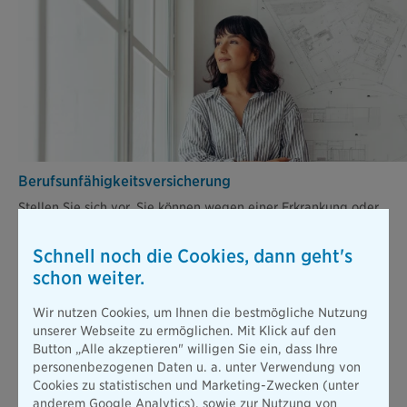
Berufsunfähigkeits­versicherung
Stellen Sie sich vor, Sie können wegen einer Erkrankung oder
nach einem Unfall nicht mehr arbeiten. Die gesetzliche
Absicherung ist dann viel zu gering, um Ihren bisherigen
Schnell noch die Cookies, dann geht's
Lebensstandard zu halten.
schon weiter.
Mehr erfahren
Wir nutzen Cookies, um Ihnen die bestmögliche Nutzung
unserer Webseite zu ermöglichen. Mit Klick auf den
Button „Alle akzeptieren" willigen Sie ein, dass Ihre
Alle Produkte
personenbezogenen Daten u. a. unter Verwendung von
Cookies zu statistischen und Marketing-Zwecken (unter
anderem Google Analytics), sowie zur Nutzung von