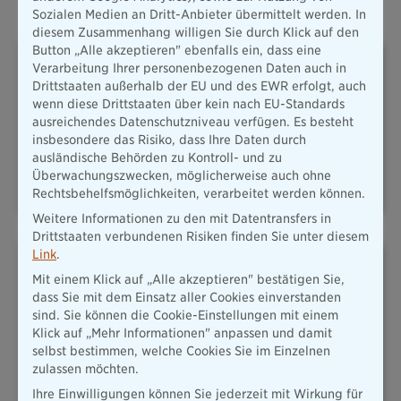
Oft abgeschlossene Versicherungen
Sozialen Medien an Dritt-Anbieter übermittelt werden. In
diesem Zusammenhang willigen Sie durch Klick auf den
Button „Alle akzeptieren" ebenfalls ein, dass eine
Verarbeitung Ihrer personenbezogenen Daten auch in
Drittstaaten außerhalb der EU und des EWR erfolgt, auch
wenn diese Drittstaaten über kein nach EU-Standards
ausreichendes Datenschutzniveau verfügen. Es besteht
insbesondere das Risiko, dass Ihre Daten durch
PLUSRENTE – DAS ADD-ON
HAFTPFLICHT
ausländische Behörden zu Kontroll- und zu
FÜR IHRE
ALTERSVORSORGE
Überwachungszwecken, möglicherweise auch ohne
Rechtsbehelfsmöglichkeiten, verarbeitet werden können.
Weitere Informationen zu den mit Datentransfers in
Drittstaaten verbundenen Risiken finden Sie unter diesem
Link
.
Mit einem Klick auf „Alle akzeptieren" bestätigen Sie,
dass Sie mit dem Einsatz aller Cookies einverstanden
sind. Sie können die Cookie-Einstellungen mit einem
Klick auf „Mehr Informationen" anpassen und damit
KFZ & MOBILITÄT
HAUSRAT
selbst bestimmen, welche Cookies Sie im Einzelnen
zulassen möchten.
Ihre Einwilligungen können Sie jederzeit mit Wirkung für