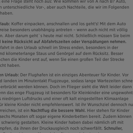
 eine Frage steht noch aus: Wie kommen wir von A nach B? Auto,
unterschiedliche Vor-, aber auch Nachteile, die wir im Folgenden
 haben.
laub:
Koffer einpacken, anschnallen und los geht's! Mit dem Auto
reise besonders unabhängig antreten – wenn auch nicht mit völlig
. Aber darum geht`s heute mal nicht. Schließlich müssen Sie beim
l
keine Rücksicht auf Abfahrtszeiten oder Verspätungen nehmen.
ahrt in den Urlaub schnell im Stress enden, besonders in der
sind kilometerlange Staus und Genörgel auf dem Rücksitz. Besser
achen die Kinder erst auf, wenn Sie einen großen Teil der Strecke
acht haben.
en Urlaub:
Der Flughafen ist ein einziges Abenteuer für Kinder. Vor
d landen im Minutentakt Flugzeuge, sodass lange Wartezeiten schnel
rbrückt werden können. Doch im Flieger sieht die Welt leider dann
enn das enge Flugzeug ist besonders für Kleinkinder eine ungewohnt
edrigen Luftdrucks und einer oft kalt eingestellten Klimaanlage
ür kleine Kinder nicht empfehlenswert. Ist ihr Wunschziel dennoch nu
reichen, ist ein
Nachtflug die bessere Wahl.
Hier stehen für Kinder
 sechs Monaten oft sogar eigene Kinderbetten bereit. Zudem können
 schwierig gestalten. Kleine Kinder haben dabei nämlich oft mit
pfen, da ihnen der Druckausgleich noch schwerfällt.
Schnuller,