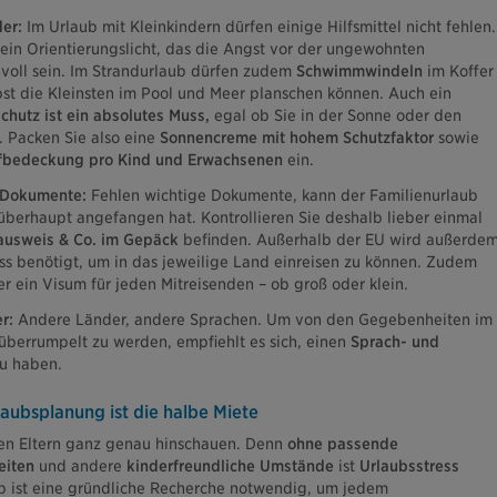
der:
Im Urlaub mit Kleinkindern dürfen einige Hilfsmittel nicht fehlen.
 ein Orientierungslicht, das die Angst vor der ungewohnten
oll sein. Im Strandurlaub dürfen zudem
Schwimmwindeln
im Koffer
lbst die Kleinsten im Pool und Meer planschen können. Auch ein
hutz ist ein absolutes Muss,
egal ob Sie in der Sonne oder den
 Packen Sie also eine
Sonnencreme mit hohem Schutzfaktor
sowie
bedeckung pro Kind und Erwachsenen
ein.
 Dokumente:
Fehlen wichtige Dokumente, kann der Familienurlaub
 überhaupt angefangen hat. Kontrollieren Sie deshalb lieber einmal
ausweis & Co. im Gepäck
befinden. Außerhalb der EU wird außerde
ss benötigt, um in das jeweilige Land einreisen zu können. Zudem
r ein Visum für jeden Mitreisenden – ob groß oder klein.
r:
Andere Länder, andere Sprachen. Um von den Gegebenheiten im
 überrumpelt zu werden, empfiehlt es sich, einen
Sprach- und
zu haben.
aubsplanung ist die halbe Miete
ten Eltern ganz genau hinschauen. Denn
ohne passende
eiten
und andere
kinderfreundliche Umstände
ist
Urlaubsstress
b ist eine gründliche Recherche notwendig, um jedem