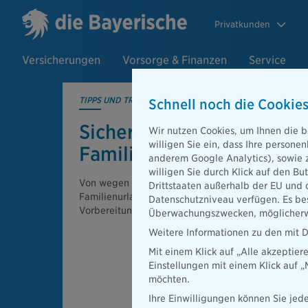
Privatkunden
Versicherungen
Vorsorge & Finanzen
Service
TIPPS UND TRICKS
Schnell noch die Cookies
Sicher im Urlaub mit der
Wir nutzen Cookies, um Ihnen die b
willigen Sie ein, dass Ihre person
Familie: So reisen Sie en
anderem Google Analytics), sowie 
willigen Sie durch Klick auf den Bu
Von wegen Urlaubsstress: Mit unserem Reiseratgeb
Drittstaaten außerhalb der EU und 
Familienurlaub zum Kinderspiel. Wir zeigen, waru
Datenschutzniveau verfügen. Es bes
Vorbereitung alles ist und was Sie beachten sollten
Überwachungszwecken, möglicherwe
Weitere Informationen zu den mit D
Mit einem Klick auf „Alle akzeptier
Einstellungen mit einem Klick auf 
möchten.
Ihre Einwilligungen können Sie jede