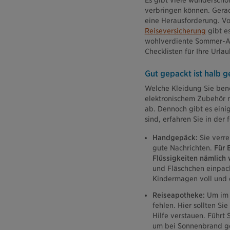
Es gibt viele wunderschö
verbringen können. Gerad
eine Herausforderung. Von
Reiseversicherung
gibt es
wohlverdiente Sommer-Aus
Checklisten für Ihre Url
Gut gepackt ist halb 
Welche Kleidung Sie benö
elektronischem Zubehör m
ab. Dennoch gibt es einig
sind, erfahren Sie in der
Handgepäck:
Sie verre
gute Nachrichten.
Für 
Flüssigkeiten nämlich 
und Fläschchen einpacke
Kindermagen voll und 
Reiseapotheke:
Um im N
fehlen. Hier sollten S
Hilfe verstauen. Führt 
um bei Sonnenbrand g