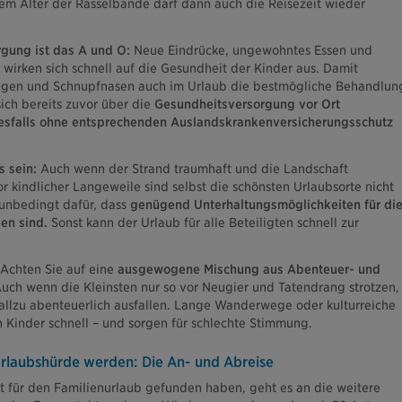
dem Alter der Rasselbande darf dann auch die Reisezeit wieder
rgung ist das A und O:
Neue Eindrücke, ungewohntes Essen und
wirken sich schnell auf die Gesundheit der Kinder aus. Damit
gen und Schnupfnasen auch im Urlaub die bestmögliche Behandlun
ich bereits zuvor über die
Gesundheitsversorgung vor Ort
nesfalls ohne entsprechenden Auslandskrankenversicherungsschutz
 sein:
Auch wenn der Strand traumhaft und die Landschaft
r kindlicher Langeweile sind selbst die schönsten Urlaubsorte nicht
 unbedingt dafür, dass
genügend Unterhaltungsmöglichkeiten für di
en sind.
Sonst kann der Urlaub für alle Beteiligten schnell zur
Achten Sie auf eine
ausgewogene Mischung aus Abenteuer- und
uch wenn die Kleinsten nur so vor Neugier und Tatendrang strotzen,
t allzu abenteuerlich ausfallen. Lange Wanderwege oder kulturreiche
n Kinder schnell – und sorgen für schlechte Stimmung.
Urlaubshürde werden: Die An- und Abreise
 für den Familienurlaub gefunden haben, geht es an die weitere