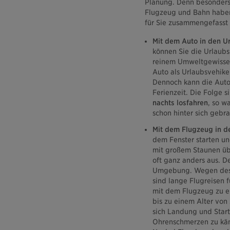
Planung. Denn besonders
Flugzeug und Bahn haben 
für Sie zusammengefasst
Mit dem Auto in den Ur
können Sie die Urlaubs
reinem Umweltgewissen
Auto als Urlaubsvehike
Dennoch kann die Autof
Ferienzeit. Die Folge 
nachts losfahren
, so w
schon hinter sich gebr
Mit dem Flugzeug in d
dem Fenster starten un
mit großem Staunen übe
oft ganz anders aus. D
Umgebung. Wegen des ni
sind lange Flugreisen f
mit dem Flugzeug zu er
bis zu einem Alter von
sich Landung und Start
Ohrenschmerzen zu käm