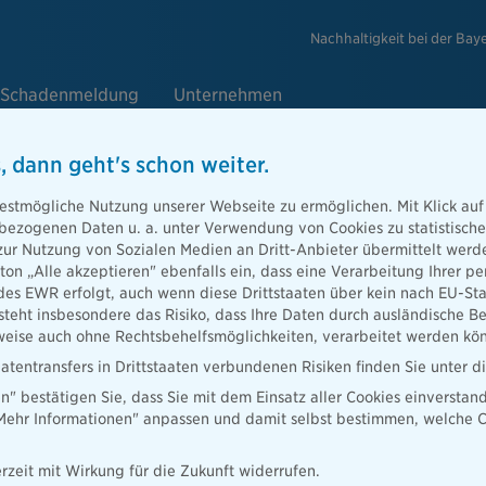
Nachhaltigkeit bei der Bay
Schadenmeldung
Unternehmen
, dann geht's schon weiter.
 ganzen
estmögliche Nutzung unserer Webseite zu ermöglichen. Mit Klick auf
enbezogenen Daten u. a. unter Verwendung von Cookies zu statistisc
tspannt
zur Nutzung von Sozialen Medien an Dritt-Anbieter übermittelt we
tton „Alle akzeptieren" ebenfalls ein, dass eine Verarbeitung Ihrer
er wird der
des EWR erfolgt, auch wenn diese Drittstaaten über kein nach EU-S
m gute
teht insbesondere das Risiko, dass Ihre Daten durch ausländische Be
.
ise auch ohne Rechtsbehelfsmöglichkeiten, verarbeitet werden kö
atentransfers in Drittstaaten verbundenen Risiken finden Sie unter 
en" bestätigen Sie, dass Sie mit dem Einsatz aller Cookies einverstan
„Mehr Informationen" anpassen und damit selbst bestimmen, welche C
rzeit mit Wirkung für die Zukunft widerrufen.