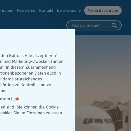
erischen
Newsletter
Kontakt
Beratersuche
Meine Bayerische
Was suchen Sie?
 den Button „Alle akzeptieren"
hen und Marketing-Zwecken (unter
rden. In diesem Zusammenhang
 personenbezogenen Daten auch in
tandards ausreichendes
hörden zu Kontroll- und zu
nnen.
diesem
Link
.
den sind. Sie können die Cookie-
ookies Sie im Einzelnen zulassen