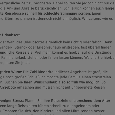
ergessliche Zeit zu bescheren. Dabei sollten Sie jedoch nicht nur de
 die An- und Abreise berücksichtigen. Schließlich können auch
lange
lte Reisebusse schnell für schlechte Stimmung sorgen.
Einen
d Eltern zu planen ist dennoch nicht unmöglich. Wir zeigen, wie es
e Urlaubsort
 der Wahl des Urlaubsortes eigentlich kein richtig oder falsch. Denn
ander-, Strand- oder Erlebnisurlaub anstreben, fast überall finden
undliche Reiseziele.
Viel mehr kommt es hierbei auf die Umstände
 Familienurlaub stehen oder fallen lassen können. Welche Sie hierbe
n, lesen Sie jetzt.
ngt den Wurm:
Die Zahl kinderfreundlicher Angebote ist groß, die
e noch größer. Schließlich möchte jede Familie einen stressfreien
en.
Buchen Sie Ihren Wunschurlaub also so früh wie möglich.
So
 Angebote erhaschen und müssen nicht auf ungeeignete Reisen
weniger Stress:
Planen Sie Ihre
Reiseziele entsprechend dem Alter
enn lange Reisezeiten führen schnell zu quengelndem oder
Ersparen Sie sich, den Kindern und allen Mitreisenden besser