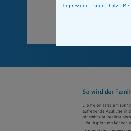
Impressum
Datenschutz
Meh
So wird der Famil
Die freien Tage am sonni
aufregende Ausflüge in d
oft sieht die Realität and
Urlaubsplanung können di