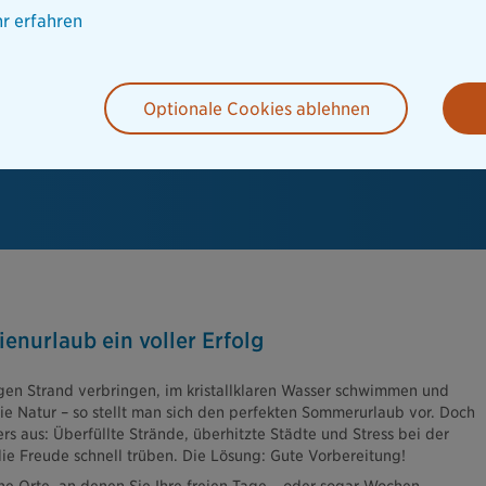
r erfahren
Optionale Cookies ablehnen
ienurlaub ein voller Erfolg
gen Strand verbringen, im kristallklaren Wasser schwimmen und
ie Natur – so stellt man sich den perfekten Sommerurlaub vor. Doch
ers aus: Überfüllte Strände, überhitzte Städte und Stress bei der
e Freude schnell trüben. Die Lösung: Gute Vorbereitung!