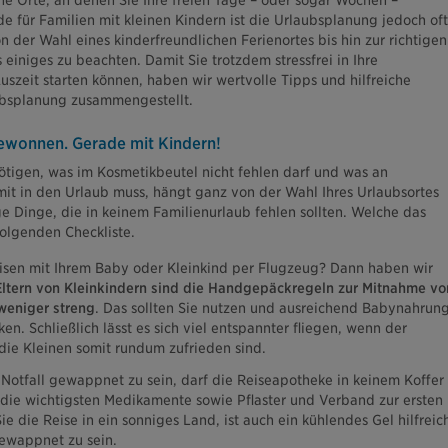
ne Orte, an denen Sie Ihre freien Tage – oder sogar Wochen –
e für Familien mit kleinen Kindern ist die Urlaubsplanung jedoch oft
 der Wahl eines kinderfreundlichen Ferienortes bis hin zur richtigen
 einiges zu beachten. Damit Sie trotzdem stressfrei in Ihre
zeit starten können, haben wir wertvolle Tipps und hilfreiche
aubsplanung zusammengestellt.
gewonnen. Gerade mit Kindern!
tigen, was im Kosmetikbeutel nicht fehlen darf und was an
it in den Urlaub muss, hängt ganz von der Wahl Ihres Urlaubsortes
e Dinge, die in keinem Familienurlaub fehlen sollten. Welche das
 folgenden Checkliste.
isen mit Ihrem Baby oder Kleinkind per Flugzeug? Dann haben wir
Eltern von Kleinkindern sind die Handgepäckregeln zur Mitnahme vo
weniger streng
. Das sollten Sie nutzen und ausreichend Babynahrun
n. Schließlich lässt es sich viel entspannter fliegen, wenn der
die Kleinen somit rundum zufrieden sind.
otfall gewappnet zu sein, darf die Reiseapotheke in keinem Koffer
ie die wichtigsten Medikamente sowie Pflaster und Verband zur ersten
Sie die Reise in ein sonniges Land, ist auch ein kühlendes Gel hilfreic
ewappnet zu sein.