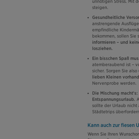
unnötigen Stress. Mit 
steigen.
Gesundheitliche Verso
anstrengende Ausflüge 
empfindliche Kindermä
bekommen, sollen Sie s
informieren – und kei
losziehen.
Ein bisschen Spaß muss
atemberaubend ist – vo
sicher. Sorgen Sie also
lieben Kleinen vorhand
Nervenprobe werden.
Die Mischung macht's:
Entspannungsurlaub.
A
sollte der Urlaub nich
Städtetrips überforder
Kann auch zur fiesen 
Wenn Sie Ihren Wunschort