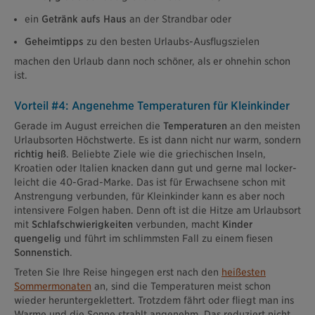
ein
Getränk aufs Haus
an der Strandbar oder
Geheimtipps
zu den besten Urlaubs-Ausflugszielen
machen den Urlaub dann noch schöner, als er ohnehin schon
ist.
Vorteil #4: Angenehme Temperaturen für Kleinkinder
Gerade im August erreichen die
Temperaturen
an den meisten
Urlaubsorten Höchstwerte. Es ist dann nicht nur warm, sondern
richtig heiß
. Beliebte Ziele wie die griechischen Inseln,
Kroatien oder Italien knacken dann gut und gerne mal locker-
leicht die 40-Grad-Marke. Das ist für Erwachsene schon mit
Anstrengung verbunden, für Kleinkinder kann es aber noch
intensivere Folgen haben. Denn oft ist die Hitze am Urlaubsort
mit
Schlafschwierigkeiten
verbunden, macht
Kinder
quengelig
und führt im schlimmsten Fall zu einem fiesen
Sonnenstich
.
Treten Sie Ihre Reise hingegen erst nach den
heißesten
Sommermonaten
an, sind die Temperaturen meist schon
wieder heruntergeklettert. Trotzdem fährt oder fliegt man ins
Warme und die Sonne strahlt angenehm. Das reduziert nicht