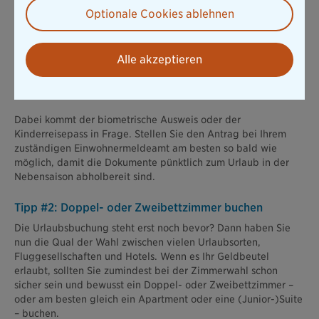
Tipp #1: (Reise-)Pass nicht vergessen!
Optionale Cookies ablehnen
Klar, die eigenen Ausweisdokumente wie Reisepass oder
Personalausweis gehören bei einer Auslandsreise zum
Standardgepäck. Ebenso wichtig sind jedoch die
Alle akzeptieren
Ausweispapiere der Kinder. Schließlich benötigt
jedes Kind
–
ganz egal, wie alt – ein
gültiges Reisedokument.
Dabei kommt der biometrische Ausweis oder der
Kinderreisepass in Frage. Stellen Sie den Antrag bei Ihrem
zuständigen Einwohnermeldeamt am besten so bald wie
möglich, damit die Dokumente pünktlich zum Urlaub in der
Nebensaison abholbereit sind.
Tipp #2: Doppel- oder Zweibettzimmer buchen
Die Urlaubsbuchung steht erst noch bevor? Dann haben Sie
nun die Qual der Wahl zwischen vielen Urlaubsorten,
Fluggesellschaften und Hotels. Wenn es Ihr Geldbeutel
erlaubt, sollten Sie zumindest bei der Zimmerwahl schon
sicher sein und bewusst ein Doppel- oder Zweibettzimmer –
oder am besten gleich ein Apartment oder eine (Junior-)Suite
– buchen.