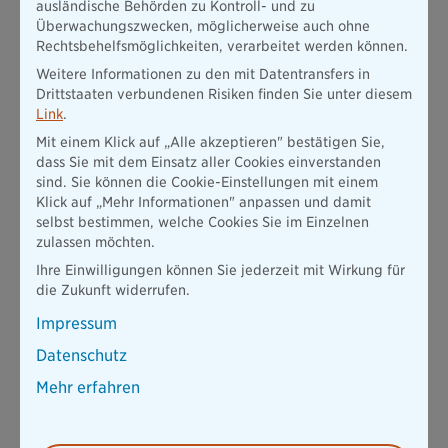
ausländische Behörden zu Kontroll- und zu
Jahresversicherung lohnt sich meist schon ab zwei
Überwachungszwecken, möglicherweise auch ohne
Reisen
Rechtsbehelfsmöglichkeiten, verarbeitet werden können.
Weitere Informationen zu den mit Datentransfers in
Jetzt berechnen
Drittstaaten verbundenen Risiken finden Sie unter diesem
Link
.
Mit einem Klick auf „Alle akzeptieren" bestätigen Sie,
Zur Jahresreiseversicherung
dass Sie mit dem Einsatz aller Cookies einverstanden
sind. Sie können die Cookie-Einstellungen mit einem
Klick auf „Mehr Informationen" anpassen und damit
selbst bestimmen, welche Cookies Sie im Einzelnen
zulassen möchten.
Familienurlaub nach dem Sommer – das
Ihre Einwilligungen können Sie jederzeit mit Wirkung für
sollten Sie beachten
die Zukunft widerrufen.
Impressum
Weniger Planungsdruck, mehr Sparpreise und die für Eltern so
Datenschutz
wichtige Entspannung – für den
Urlaub in der Nebensaison
sprechen viele Gründe. Es gibt für Eltern jedoch auch einige
Mehr erfahren
Punkte, die sie vor und während des Urlaubs mit Kleinkind
beachten sollten. Wir zeigen Ihnen, welche das sind.