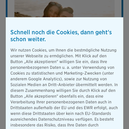
Schnell noch die Cookies, dann geht's
schon weiter.
Reiseversicherung
Wir nutzen Cookies, um Ihnen die bestmögliche Nutzung
unserer Webseite zu ermöglichen. Mit Klick auf den
Mit unserem Partner TravelProtect bieten wir Ihnen
Button „Alle akzeptieren" willigen Sie ein, dass Ihre
eine günstige Reiseversicherung, die Sie für
einzelne
personenbezogenen Daten u. a. unter Verwendung von
Reisen oder für alle Reisen innerhalb eines Jahres
Cookies zu statistischen und Marketing-Zwecken (unter
abschließen können. Im Jahresschutz können Sie
anderem Google Analytics), sowie zur Nutzung von
zusätzlich eine Gepäck- und
Sozialen Medien an Dritt-Anbieter übermittelt werden. In
Reisekrankenversicherung einschließen lassen. Ihre
diesem Zusammenhang willigen Sie durch Klick auf den
Vorteile bei der Bayerischen:
Button „Alle akzeptieren" ebenfalls ein, dass eine
Absicherung bei Reiserücktritt aufgrund z.B. von
Verarbeitung Ihrer personenbezogenen Daten auch in
Krankheit
Drittstaaten außerhalb der EU und des EWR erfolgt, auch
wenn diese Drittstaaten über kein nach EU-Standards
Absicherung bei unvorhergesehenem
ausreichendes Datenschutzniveau verfügen. Es besteht
Reiseabbruch- oder Reiseverlängerung
insbesondere das Risiko, dass Ihre Daten durch