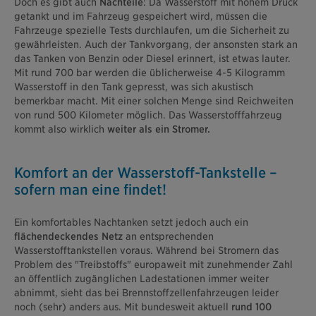
Doch es gibt auch
Nachteile
: Da Wasserstoff mit hohem Druck
getankt und im Fahrzeug gespeichert wird, müssen die
Fahrzeuge spezielle Tests durchlaufen, um die Sicherheit zu
gewährleisten. Auch der Tankvorgang, der ansonsten stark an
das Tanken von Benzin oder Diesel erinnert, ist etwas lauter.
Mit rund 700 bar werden die üblicherweise 4-5 Kilogramm
Wasserstoff in den Tank gepresst, was sich akustisch
bemerkbar macht. Mit einer solchen Menge sind Reichweiten
von rund 500 Kilometer möglich. Das Wasserstofffahrzeug
kommt also wirklich
weiter als ein Stromer.
Komfort an der Wasserstoff-Tankstelle –
sofern man eine findet!
Ein komfortables Nachtanken setzt jedoch auch ein
flächendeckendes Netz
an entsprechenden
Wasserstofftankstellen voraus. Während bei Stromern das
Problem des "Treibstoffs" europaweit mit zunehmender Zahl
an öffentlich zugänglichen Ladestationen immer weiter
abnimmt, sieht das bei Brennstoffzellenfahrzeugen leider
noch (sehr) anders aus. Mit bundesweit aktuell
rund 100