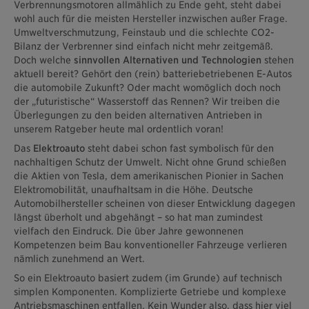
Verbrennungsmotoren allmählich zu Ende geht, steht dabei
wohl auch für die meisten Hersteller inzwischen außer Frage.
Umweltverschmutzung, Feinstaub und die schlechte CO2-
Bilanz der Verbrenner sind einfach nicht mehr zeitgemäß.
Doch welche
sinnvollen Alternativen und Technologien
stehen
aktuell bereit? Gehört den (rein) batteriebetriebenen E-Autos
die automobile Zukunft? Oder macht womöglich doch noch
der „futuristische“ Wasserstoff das Rennen? Wir treiben die
Überlegungen zu den beiden alternativen Antrieben in
unserem Ratgeber heute mal ordentlich voran!
Das
Elektroauto
steht dabei schon fast symbolisch für den
nachhaltigen Schutz der Umwelt. Nicht ohne Grund schießen
die Aktien von Tesla, dem amerikanischen Pionier in Sachen
Elektromobilität, unaufhaltsam in die Höhe. Deutsche
Automobilhersteller scheinen von dieser Entwicklung dagegen
längst überholt und abgehängt – so hat man zumindest
vielfach den Eindruck. Die über Jahre gewonnenen
Kompetenzen beim Bau konventioneller Fahrzeuge verlieren
nämlich zunehmend an Wert.
So ein Elektroauto basiert zudem (im Grunde) auf technisch
simplen Komponenten. Komplizierte Getriebe und komplexe
Antriebsmaschinen entfallen. Kein Wunder also, dass hier viel