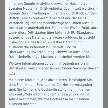
anderem Google Analytics), sowie zur Nutzung von
äußerst positiv auf die Umweltbedingungen in
Sozialen Medien an Dritt-Anbieter übermittelt werden. In
Ballungsgebieten und Großstädten im Speziellen auswirkt. Bei
diesem Zusammenhang willigen Sie durch Klick auf den
dichtem Verkehrsaufkommen bieten Elektrofahrzeuge zudem
Button „Alle akzeptieren" ebenfalls ein, dass eine
das Potenzial, die Schadstoffkonzentration während der Fahrt
Verarbeitung Ihrer personenbezogenen Daten auch in
deutlich zu mindern. Doch global gesehen handelt es sich
Drittstaaten außerhalb der EU und des EWR erfolgt, auch
dabei lediglich um eine Verlagerung der Schadstoff-Emission.
wenn diese Drittstaaten über kein nach EU-Standards
Denn auch die elektrische Energie muss irgendwo gewonnen
ausreichendes Datenschutzniveau verfügen. Es besteht
werden. Elektrofahrzeuge sind also
nur lokal emissionsfrei.
insbesondere das Risiko, dass Ihre Daten durch
ausländische Behörden zu Kontroll- und zu
Überwachungszwecken, möglicherweise auch ohne
Rechtsbehelfsmöglichkeiten, verarbeitet werden können.
Gut zu wissen:
Weitere Informationen zu den mit Datentransfers in
Drittstaaten verbundenen Risiken finden Sie unter diesem
Lust auf einen guten Autoschutz? Wenn ja, schauen Sie
Link
.
doch mal bei unserer Autoversicherung vorbei!
Mit einem Klick auf „Alle akzeptieren" bestätigen Sie,
Mehr erfahren
dass Sie mit dem Einsatz aller Cookies einverstanden
sind. Sie können die Cookie-Einstellungen mit einem
Klick auf „Mehr Informationen" anpassen und damit
selbst bestimmen, welche Cookies Sie im Einzelnen
Umweltfreundliche Gewinnung von "grünem"
zulassen möchten.
Wasserstoff: Eine Theorie, die selten angewandt wird