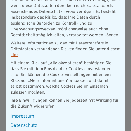
könnten wir die
hellen Sommerabende beibehalten
. Am
wenn diese Drittstaaten über kein nach EU-Standards
längsten Tag des Jahres ginge die Sonne dann – wie gewohnt
ausreichendes Datenschutzniveau verfügen. Es besteht
– erst um etwa halb zehn unter. Morgens würde sich die Sonne
insbesondere das Risiko, dass Ihre Daten durch
hingegen schon um fünf Uhr ankündigen. Eigentlich auch
ausländische Behörden zu Kontroll- und zu
ganz schön, oder?
Überwachungszwecken, möglicherweise auch ohne
Rechtsbehelfsmöglichkeiten, verarbeitet werden können.
Doch jetzt kommt der zeitliche Pferdefuß: Im Winter würde
uns die ewige Sommerzeit vor allem einen erheblichen
Weitere Informationen zu den mit Datentransfers in
Nachteil bringen. Am kürzesten Tag des Jahres, dem 21.
Drittstaaten verbundenen Risiken finden Sie unter diesem
Dezember,
ginge die Sonne dann nämlich erst gegen Viertel
Link
.
nach neun auf.
Für Berufstätige und andere Frühaufsteher
Mit einem Klick auf „Alle akzeptieren" bestätigen Sie,
würde es somit noch schwieriger, am Wintermorgen aus dem
dass Sie mit dem Einsatz aller Cookies einverstanden
Bett zu kommen.
sind. Sie können die Cookie-Einstellungen mit einem
Die
Abende im Winter
wären hingegen
länger als bisher
. Der
Klick auf „Mehr Informationen" anpassen und damit
Sonnenuntergang am 21. Dezember könnte sich dann
selbst bestimmen, welche Cookies Sie im Einzelnen
beispielsweise erst um Viertel nach fünf ankündigen, anstatt
zulassen möchten.
schon um Viertel nach vier.
Ihre Einwilligungen können Sie jederzeit mit Wirkung für
die Zukunft widerrufen.
Zeitumstellung: Die Folgen "ewiger Winterzeit"
Impressum
Bei permanenter Winterzeit bleiben
Sonnenaufgang und -
untergang
zumindest in den
winterlichen Monaten beim Alten.
Datenschutz
Das käme vor allem Frühaufstehern zugute, die dann nur bis