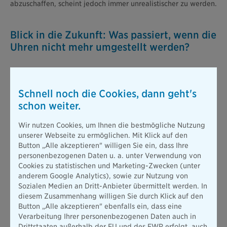
abzuschaffen, scheint jedoch immer unrealistischer zu werden.
Blick in die Zukunft: Was passiert, wenn die
Uhren nicht mehr umgestellt werden?
Die Hürden, welche einem Ende der Zeitumstellung noch im
Weg stehen, sind damit relativ offensichtlich. Der Blick in
einen Alltag ohne Zeitumstellung lohnt sich dennoch. Denn
Schnell noch die Cookies, dann geht's
eines ist klar: Wird die Zeitumstellung abgeschafft, ändert das
schon weiter.
so einiges!
Die
gute Nachricht
zuerst: Wenn wir die Uhren nicht mehr
Wir nutzen Cookies, um Ihnen die bestmögliche Nutzung
zweimal im Jahr umstellen müssen,
bleibt
auch die
unserer Webseite zu ermöglichen. Mit Klick auf den
Umgewöhnung aus
. Die fällt nämlich besonders beim Wechsel
Button „Alle akzeptieren" willigen Sie ein, dass Ihre
auf die Sommerzeit vielen Menschen schwer.
personenbezogenen Daten u. a. unter Verwendung von
Cookies zu statistischen und Marketing-Zwecken (unter
Sommer- und Winterzeit bringen jedoch nicht nur Vor-,
anderem Google Analytics), sowie zur Nutzung von
sondern auch zahlreiche Nachteile mit sich. Welche das sind,
Sozialen Medien an Dritt-Anbieter übermittelt werden. In
erklären wir jetzt.
diesem Zusammenhang willigen Sie durch Klick auf den
Button „Alle akzeptieren" ebenfalls ein, dass eine
Zeitumstellung: Die Folgen "ewiger Sommerzeit"
Verarbeitung Ihrer personenbezogenen Daten auch in
Würde die Uhr das ganze Jahr nach der Sommerzeit ticken,
Drittstaaten außerhalb der EU und des EWR erfolgt, auch