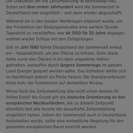
Die Diskussion um die Zeitumstellung ist keineswegs neu.
Schon seit
über einem Jahrhundert
wird die Sommerzeit in
Deutschland mal eingeführt – und dann wieder abgeschafft.
Während sie in den beiden Weltkriegen etabliert wurde, um
der Produktion der Rüstungsindustrie eine weitere Stunde
Tageslicht zu verschaffen, war
ab 1950
für 30 Jahre
dagegen
erstmal wieder Schluss mit den Zeitsprüngen.
Erst im
Jahr 1980
führte Deutschland die Sommerzeit erneut
ein – hauptsächlich, um der Ölkrise zu trotzen. Denn diese
hatte zuvor den Ölpreis in bis dato ungeahnte Höhen
getrieben, woraufhin durch
längere Sommertage
im ganzen
Land Energie gespart werden sollte. Das Vorhaben stellte sich
im Nachhinein jedoch als Pleite heraus: Der Energieverbrauch
blieb trotz der Sommerzeit auf demselben Niveau.
Wieso fand die Zeitumstellung also nicht schon damals ihr
frühes Ende? Als Grund gilt die
deutsche Orientierung an den
europäischen Nachbarländern
, die zu diesem Zeitpunkt
ebenfalls fast alle bereits die dauerhafte Zeitumstellung
eingeführt hatten. Indem die Sommerzeit auch in Deutschland
beibehalten wurde, sollte eine einheitliche Regelung für den
gesamten europäischen Raum erreicht werden.