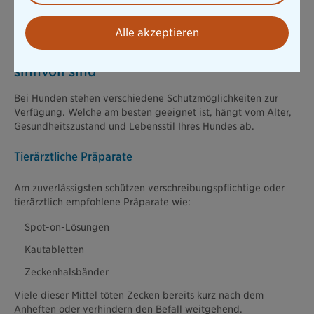
Infektionsrisiko.
Alle akzeptieren
Zeckenschutz für Hunde: Welche Mittel
sinnvoll sind
Bei Hunden stehen verschiedene Schutzmöglichkeiten zur
Verfügung. Welche am besten geeignet ist, hängt vom Alter,
Gesundheitszustand und Lebensstil Ihres Hundes ab.
Tierärztliche Präparate
Am zuverlässigsten schützen verschreibungspflichtige oder
tierärztlich empfohlene Präparate wie:
Spot-on-Lösungen
Kautabletten
Zeckenhalsbänder
Viele dieser Mittel töten Zecken bereits kurz nach dem
Anheften oder verhindern den Befall weitgehend.