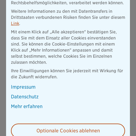
Rechtsbehelfsmöglichkeiten, verarbeitet werden können.
guten Schutz über mehrere Stunden. Voraussetzung ist, dass
Sie die Anwendungshinweise des Herstellers beachten und
Weitere Informationen zu den mit Datentransfers in
den Schutz regelmäßig erneuern.
Drittstaaten verbundenen Risiken finden Sie unter diesem
Link
.
Kleidung
Mit einem Klick auf „Alle akzeptieren" bestätigen Sie,
dass Sie mit dem Einsatz aller Cookies einverstanden
Auch die richtige Kleidung kann vor Zecken schützen:
sind. Sie können die Cookie-Einstellungen mit einem
Klick auf „Mehr Informationen" anpassen und damit
Lange Hosen tragen
selbst bestimmen, welche Cookies Sie im Einzelnen
zulassen möchten.
Hosenbeine in die Socken stecken
Ihre Einwilligungen können Sie jederzeit mit Wirkung für
Geschlossene Schuhe wählen
die Zukunft widerrufen.
Helle Kleidung bevorzugen, damit Zecken leichter sichtbar
Impressum
sind
Datenschutz
Hausmittel
Mehr erfahren
Knoblauch, Kokosöl oder ätherische Öle werden häufig
empfohlen. Für einen zuverlässigen Schutz beim Menschen
gibt es jedoch keine belastbaren wissenschaftlichen
Optionale Cookies ablehnen
Nachweise. Wer sich ausschließlich darauf verlässt, erhöht das