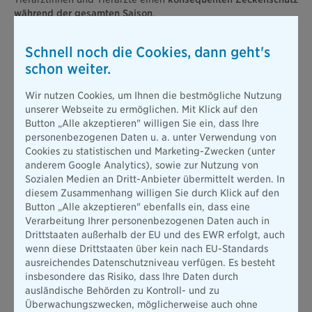
während der gesamten Saison
.
Schnell noch die Cookies, dann geht's
Zeckenschutz für Menschen: Was wirklich
schon weiter.
hilft
Wir nutzen Cookies, um Ihnen die bestmögliche Nutzung
Viele Produkte versprechen einen zuverlässigen Schutz. Die
unserer Webseite zu ermöglichen. Mit Klick auf den
wissenschaftliche Datenlage unterscheidet jedoch deutlich
Button „Alle akzeptieren" willigen Sie ein, dass Ihre
zwischen wirksamen Maßnahmen und Mythen.
personenbezogenen Daten u. a. unter Verwendung von
Cookies zu statistischen und Marketing-Zwecken (unter
Schutzimpfung gegen FSME
anderem Google Analytics), sowie zur Nutzung von
Sozialen Medien an Dritt-Anbieter übermittelt werden. In
Die Impfung schützt zuverlässig vor der Frühsommer-
diesem Zusammenhang willigen Sie durch Klick auf den
Meningoenzephalitis (FSME). Sie verhindert allerdings weder
Button „Alle akzeptieren" ebenfalls ein, dass eine
den Zeckenstich noch schützt sie vor Borreliose. Wer in einem
Verarbeitung Ihrer personenbezogenen Daten auch in
Risikogebiet lebt oder dort Urlaub macht, sollte sich ärztlich
Drittstaaten außerhalb der EU und des EWR erfolgt, auch
beraten lassen.
wenn diese Drittstaaten über kein nach EU-Standards
ausreichendes Datenschutzniveau verfügen. Es besteht
Repellents
insbesondere das Risiko, dass Ihre Daten durch
ausländische Behörden zu Kontroll- und zu
Überwachungszwecken, möglicherweise auch ohne
Zeckensprays mit Icaridin oder Diethyltoluamid bieten einen