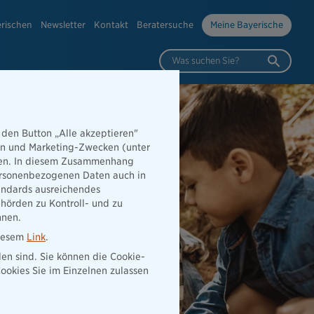
erischen
Newsletter
Kontakt
Beratersuche
Meine Bayerische
Was suchen Sie?
 den Button „Alle akzeptieren"
hen und Marketing-Zwecken (unter
rden. In diesem Zusammenhang
 personenbezogenen Daten auch in
tandards ausreichendes
hörden zu Kontroll- und zu
nnen.
diesem
Link
.
den sind. Sie können die Cookie-
ookies Sie im Einzelnen zulassen