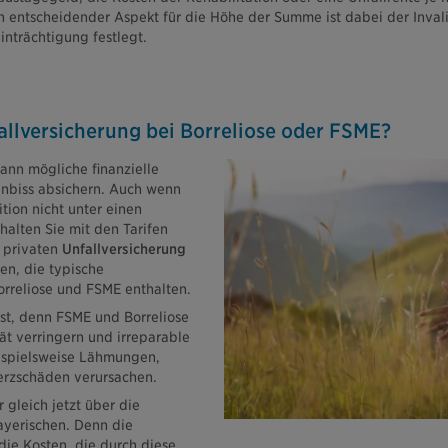
 entscheidender Aspekt für die Höhe der Summe ist dabei der Invali
inträchtigung festlegt.
allversicherung bei Borreliose oder FSME?
ann mögliche finanzielle
nbiss absichern. Auch wenn
ition nicht unter einen
erhalten Sie mit den Tarifen
 privaten
Unfallversicherung
en, die typische
rreliose und FSME enthalten.
 ist, denn FSME und Borreliose
ät verringern und irreparable
ispielsweise Lähmungen,
erzschäden verursachen.
 gleich jetzt über die
ayerischen. Denn die
ie Kosten, die durch diese