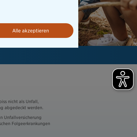
Alle akzeptieren
ss nicht als Unfall,
ung abgedeckt werden.
en Unfallversicherung
pischen Folgeerkrankungen