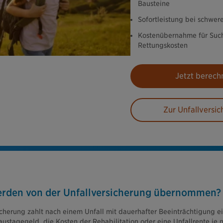
Bausteine
Sofortleistung bei schwer
Kostenübernahme für Suc
Rettungskosten
Jetzt berech
Zur Unfallversi
rden von der Unfallversicherung übernommen?
icherung zahlt nach einem Unfall mit dauerhafter Beeinträchtigung ei
stagegeld, die Kosten der Rehabilitation oder eine Unfallrente je n