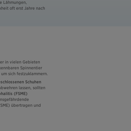
ie Lähmungen,
eit oft erst Jahre nach
r in vielen Gebieten
kennbaren Spinnentier
, um sich festzuklammern.
schlossenen Schuhen
abwehren lassen, sollten
halitis (FSME)
bensgefährdende
(FSME) übertragen und