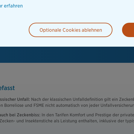
r erfahren
Optionale Cookies ablehnen
fasst
ssischer Unfall:
Nach der klassischen Unfalldefinition gilt ein Zeckenbi
n Borreliose und FSME nicht automatisch von jeder Unfallversicher
 auch bei Zeckenbiss:
In den Tarifen Komfort und Prestige der privat
 Zecken- und Insektenstiche als Leistung enthalten, inklusive der ty