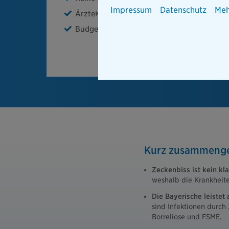
Impressum
Datenschutz
Meh
ÄrzteKompass für Ihre Arztsuche
Budget für Vorsorge & Prävention
Kurz zusammenge
Zeckenbiss ist kein kla
weshalb die Krankheite
Die Bayerische leistet
sind Infektionen durch
Borreliose und FSME.