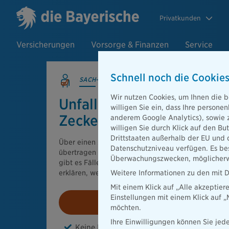
Privatkunden
Versicherungen
Vorsorge & Finanzen
Service
Schnell noch die Cookies
SACH-VERSICHERUNGEN
Wir nutzen Cookies, um Ihnen die b
Unfallversiche­rung bei
willigen Sie ein, dass Ihre person
Zeckenbiss
anderem Google Analytics), sowie 
willigen Sie durch Klick auf den Bu
Drittstaaten außerhalb der EU und 
Über einen Zeckenbiss können gefährliche Krankhe
Datenschutzniveau verfügen. Es bes
übertragen werden. Im engeren Sinn ist dies kein U
Überwachungszwecken, möglicherwe
gibt es Fälle, in denen die private Unfallversicheru
erklären, welche das sind.
Weitere Informationen zu den mit D
Mit einem Klick auf „Alle akzeptier
Einstellungen mit einem Klick auf 
Beitrag berechnen
möchten.
Ihre Einwilligungen können Sie jede
Keine Leistungskürzung bei Vorerkrankun