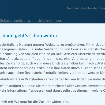
Nachhaltigkeit bei der Bay
Schadenmeldung
Unternehmen
, dann geht's schon weiter.
estmögliche Nutzung unserer Webseite zu ermöglichen. Mit Klick auf
enbezogenen Daten u. a. unter Verwendung von Cookies zu statistisc
zur Nutzung von Sozialen Medien an Dritt-Anbieter übermittelt we
tton „Alle akzeptieren" ebenfalls ein, dass eine Verarbeitung Ihrer
des EWR erfolgt, auch wenn diese Drittstaaten über kein nach EU-S
iten
teht insbesondere das Risiko, dass Ihre Daten durch ausländische Be
nfall, jedoch
ise auch ohne Rechtsbehelfsmöglichkeiten, verarbeitet werden kö
ng greift. Wir
atentransfers in Drittstaaten verbundenen Risiken finden Sie unter 
en" bestätigen Sie, dass Sie mit dem Einsatz aller Cookies einverstan
„Mehr Informationen" anpassen und damit selbst bestimmen, welche C
rzeit mit Wirkung für die Zukunft widerrufen.
gen