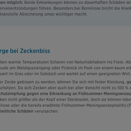
gen möglich:
Beide Erkrankungen können zu dauerhaften Schäden w
venentzündungen führen. Besonders bei Borreliose bricht die Krankh
finanzielle Absicherung umso wichtiger macht.
rge bei Zeckenbiss
ken warme Temperaturen Scharen von Naturliebhabern ins Freie. Abe
reude am Waldspaziergang oder Picknick im Park von einem kaum er
lauert im Gras oder im Gebüsch und wartet auf einen geeigneten Wirt
ner Zecke gebissen zu werden, können Sie sich mit fester Kleidung,
ge
chützen. Da sich Zecken aber auch bei aller Vorsicht nicht zu 100 % 
 Schutzimpfung gegen eine Erkrankung an Frühsommer-Meningoenzep
cken nicht größer als der Kopf einer Stecknadel, doch sie können le
eliose oder die bereits erwähnte Frühsommer-Meningoenzephalitis 
eitliche Schäden
verursachen.