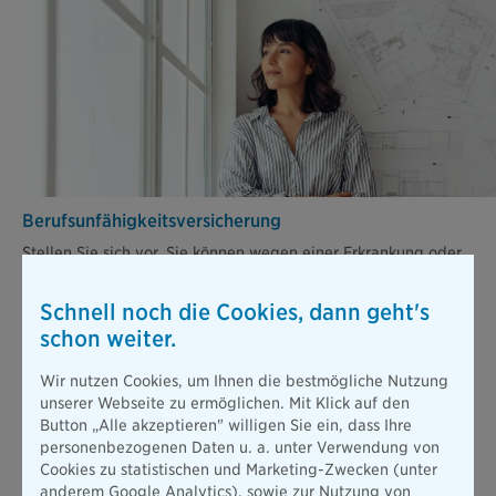
Berufsunfähigkeits­versicherung
Stellen Sie sich vor, Sie können wegen einer Erkrankung oder
nach einem Unfall nicht mehr arbeiten. Die gesetzliche
Absicherung ist dann viel zu gering, um Ihren bisherigen
Schnell noch die Cookies, dann geht's
Lebensstandard zu halten.
schon weiter.
Mehr erfahren
Wir nutzen Cookies, um Ihnen die bestmögliche Nutzung
unserer Webseite zu ermöglichen. Mit Klick auf den
Button „Alle akzeptieren" willigen Sie ein, dass Ihre
Alle Produkte
personenbezogenen Daten u. a. unter Verwendung von
Cookies zu statistischen und Marketing-Zwecken (unter
anderem Google Analytics), sowie zur Nutzung von