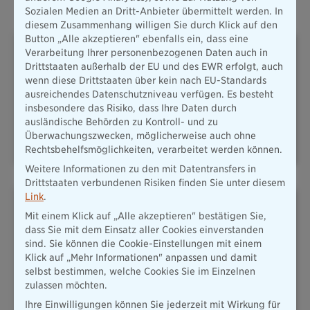
Oft abgeschlossene Versicherungen
Sozialen Medien an Dritt-Anbieter übermittelt werden. In
diesem Zusammenhang willigen Sie durch Klick auf den
Button „Alle akzeptieren" ebenfalls ein, dass eine
Verarbeitung Ihrer personenbezogenen Daten auch in
Drittstaaten außerhalb der EU und des EWR erfolgt, auch
wenn diese Drittstaaten über kein nach EU-Standards
ausreichendes Datenschutzniveau verfügen. Es besteht
insbesondere das Risiko, dass Ihre Daten durch
PLUSRENTE – DAS ADD-ON
HAFTPFLICHT
ausländische Behörden zu Kontroll- und zu
FÜR IHRE
ALTERSVORSORGE
Überwachungszwecken, möglicherweise auch ohne
Rechtsbehelfsmöglichkeiten, verarbeitet werden können.
Weitere Informationen zu den mit Datentransfers in
Drittstaaten verbundenen Risiken finden Sie unter diesem
Link
.
Mit einem Klick auf „Alle akzeptieren" bestätigen Sie,
dass Sie mit dem Einsatz aller Cookies einverstanden
sind. Sie können die Cookie-Einstellungen mit einem
Klick auf „Mehr Informationen" anpassen und damit
KFZ & MOBILITÄT
HAUSRAT
selbst bestimmen, welche Cookies Sie im Einzelnen
zulassen möchten.
Ihre Einwilligungen können Sie jederzeit mit Wirkung für