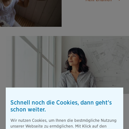
Berufsunfähigkeits­versicherung
Schnell noch die Cookies, dann geht's
schon weiter.
Stellen Sie sich vor, Sie können wegen einer Erkrankung oder
nach einem Unfall nicht mehr arbeiten. Die gesetzliche
Absicherung ist dann viel zu gering, um Ihren bisherigen
Wir nutzen Cookies, um Ihnen die bestmögliche Nutzung
Lebensstandard zu halten.
unserer Webseite zu ermöglichen. Mit Klick auf den