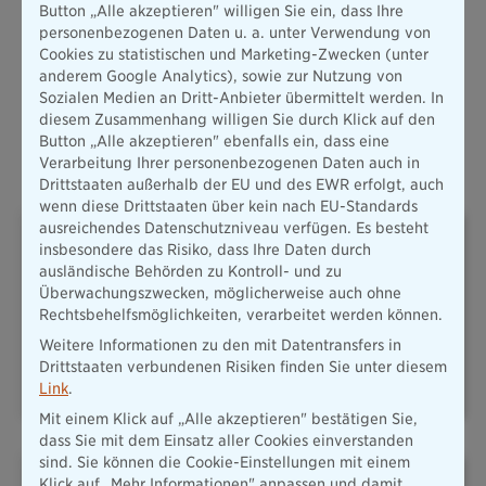
Button „Alle akzeptieren" willigen Sie ein, dass Ihre
Mehr erfahren
personenbezogenen Daten u. a. unter Verwendung von
Cookies zu statistischen und Marketing-Zwecken (unter
anderem Google Analytics), sowie zur Nutzung von
Alle anzeigen
Sozialen Medien an Dritt-Anbieter übermittelt werden. In
diesem Zusammenhang willigen Sie durch Klick auf den
Button „Alle akzeptieren" ebenfalls ein, dass eine
Oft abgeschlossene Versicherungen
Verarbeitung Ihrer personenbezogenen Daten auch in
Drittstaaten außerhalb der EU und des EWR erfolgt, auch
wenn diese Drittstaaten über kein nach EU-Standards
ausreichendes Datenschutzniveau verfügen. Es besteht
insbesondere das Risiko, dass Ihre Daten durch
ausländische Behörden zu Kontroll- und zu
Überwachungszwecken, möglicherweise auch ohne
Rechtsbehelfsmöglichkeiten, verarbeitet werden können.
PLUSRENTE – DAS ADD-ON
HAFTPFLICHT
Weitere Informationen zu den mit Datentransfers in
FÜR IHRE
Drittstaaten verbundenen Risiken finden Sie unter diesem
ALTERSVORSORGE
Link
.
Mit einem Klick auf „Alle akzeptieren" bestätigen Sie,
dass Sie mit dem Einsatz aller Cookies einverstanden
sind. Sie können die Cookie-Einstellungen mit einem
Klick auf „Mehr Informationen" anpassen und damit