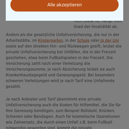
aus Ihrer privaten
Alle akzeptieren
Unfallversicherung eine
Invaliditätsleistung. Wie
hoch diese ist, hängt vom
Grad der Invalidität ab.
Anders als die gesetzliche Unfallversicherung, die nur in der
Arbeitsstätte, im
Kindergarten
, in der
Schule
oder
in der Uni
sowie auf den direkten Hin- und Rückwegen greift, leistet die
private Unfallversicherung bei Unfällen, die in der Freizeit
geschehen, etwa beim Fußballspielen in der Freizeit. Die
Versicherung zahlt nach einer Verletzung die
Versicherungssumme; je nach Absicherung leistet sie auch
Krankenhaustagegeld und Genesungsgeld. Bei besonders
schweren Verletzungen wird je nach Tarif eine Unfallrente
gezahlt.
Je nach Anbieter und Tarif übernimmt eine private
Unfallversicherung auch die Kosten für Hilfsmittel, die Sie für
Ihre Genesung benötigen, zum Beispiel Rollstuhl, Krücken,
Schienen oder Bandagen. Auch für kosmetische Operationen
wie Zahnersatz, die durch einen Unfall z.B. beim Fußball
notwendig geworden sind, kommt die private