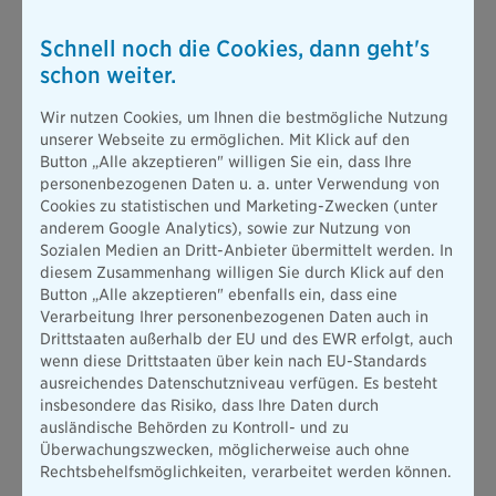
Wenn Sie sich beim Fußballspielen im Rahmen eines
Schnell noch die Cookies, dann geht's
Firmenevents
verletzen, springt grundsätzlich die gesetzliche
schon weiter.
Unfallversicherung ein. Denn in diesem Fall gilt der Unfall als
Arbeitsunfall während des Betriebssports
. Als Mitglied in
Wir nutzen Cookies, um Ihnen die bestmögliche Nutzung
einem Fußballverein sind Sie während des Trainings oder bei
unserer Webseite zu ermöglichen. Mit Klick auf den
Wettkämpfen in der Regel über die Unfallversicherung Ihres
Button „Alle akzeptieren" willigen Sie ein, dass Ihre
Vereins versichert. Allerdings kann der Verscherungsschutz
personenbezogenen Daten u. a. unter Verwendung von
hierbei stark variieren.
Cookies zu statistischen und Marketing-Zwecken (unter
anderem Google Analytics), sowie zur Nutzung von
Wenn Sie dagegen privat trainieren oder sich
in der Freizeit
Sozialen Medien an Dritt-Anbieter übermittelt werden. In
zum Fußballspiel
auf dem Sportplatz verabreden und sich
diesem Zusammenhang willigen Sie durch Klick auf den
dann verletzen, handelt es sich weder um einen Arbeitsunfall
Button „Alle akzeptieren" ebenfalls ein, dass eine
noch übernimmt die Unfallversicherung Ihres Vereins die
Verarbeitung Ihrer personenbezogenen Daten auch in
Folgekosten. Hier kann nur eine
private Unfallversicherung
Drittstaaten außerhalb der EU und des EWR erfolgt, auch
Schutz bieten.
wenn diese Drittstaaten über kein nach EU-Standards
ausreichendes Datenschutzniveau verfügen. Es besteht
Haftpflichtversicherung
insbesondere das Risiko, dass Ihre Daten durch
ausländische Behörden zu Kontroll- und zu
Eine
Haftpflichtversicherung
zählt zu den wichtigsten
Überwachungszwecken, möglicherweise auch ohne
Versicherungen; diese sollte jede Person haben. Wenn Sie
Rechtsbehelfsmöglichkeiten, verarbeitet werden können.
einen Unfall verschulden, bei dem eine Person verletzt wird,