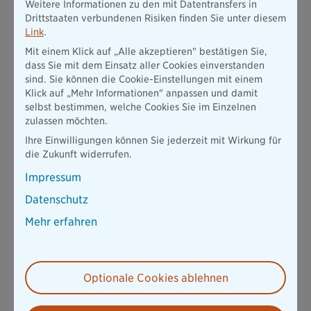
Weitere Informationen zu den mit Datentransfers in
kann dies ein Fall für die private Haftpflicht sein. Dann hat die
Drittstaaten verbundenen Risiken finden Sie unter diesem
gegnerische Partei gegebenenfalls Anspruch auf
Link
.
Schmerzensgeld. Das kann zum Beispiel bei einem groben
Foulspiel der Fall sein.
Mit einem Klick auf „Alle akzeptieren" bestätigen Sie,
dass Sie mit dem Einsatz aller Cookies einverstanden
Berufsunfähigkeitsversicherung
sind. Sie können die Cookie-Einstellungen mit einem
Klick auf „Mehr Informationen" anpassen und damit
selbst bestimmen, welche Cookies Sie im Einzelnen
Wenn ein Unfall so schwerwiegend ist, dass Sie Ihren Beruf
zulassen möchten.
dauerhaft nicht mehr ausüben können, greift die
Berufsunfähigkeitsversicherung
. Sie ist jedoch
auch
für alle
Ihre Einwilligungen können Sie jederzeit mit Wirkung für
anderen Personen wichtig
, die auf Ihr Einkommen angewiesen
die Zukunft widerrufen.
sind
. Denn in den meisten Fällen ist nicht ein Unfall, sondern
Impressum
eine Krankheit der Grund für Berufsunfähigkeit.
Datenschutz
Was deckt eine private Unfallversicherung
Mehr erfahren
beim Fußball alles ab?
Wenn Sie nach einem
Optionale Cookies ablehnen
Unfall dauerhafte
Beeinträchtigungen
davontragen, erhalten Sie