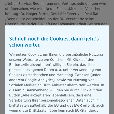
„Neben Service, Regulierung und Vertragsbedingungen wird
oft übersehen, wie wichtig die Finanzstärke des Versicherers
ist“, sagt Dr. Holger Bartel, Geschäftsführer von Real Rate.
„Denn diese entscheidet, ob der BU-Versicherte seine
Überschüsse in der Zukunft ungeschmälert erhält. Wegen der
niedrigen Zinsen wird dieser Aspekt immer wichtiger.“
Hintergrund: Aufgrund der niedrigen Zinserträge müssen
Schnell noch die Cookies, dann geht's
Lebensversicherer die Garantiezinsen ihrer
schon weiter.
Lebensversicherungsprodukte auf unterschiedliche Weise
erwirtschaften. Sind die Erträge aus den Kapitalmärkten zu
Wir nutzen Cookies, um Ihnen die bestmögliche Nutzung
gering, entsteht die Notwendigkeit einer Querfinanzierung
unserer Webseite zu ermöglichen. Mit Klick auf den
der Garantiezinsen aus den Überschüssen der Risikoprodukte
Button „Alle akzeptieren" willigen Sie ein, dass Ihre
– darunter vor allem die Berufsunfähigkeitsversicherung. Ein
personenbezogenen Daten u. a. unter Verwendung von
möglichst hoher versicherungstechnischer Nettozins stellt
Cookies zu statistischen und Marketing-Zwecken (unter
sicher, dass ein Versicherer die Beiträge seiner BU-Kunden
anderem Google Analytics), sowie zur Nutzung von
dennoch mit hoher Wahrscheinlichkeit langfristig stabil halten
Sozialen Medien an Dritt-Anbieter übermittelt werden. In
kann. Mit einem sechsfach höheren Nettozins als der Markt
diesem Zusammenhang willigen Sie durch Klick auf den
steht die Bayerische in dieser Hinsicht besonders gut da und
Button „Alle akzeptieren" ebenfalls ein, dass eine
bietet insofern nicht nur heute sehr günstige Beiträge,
Verarbeitung Ihrer personenbezogenen Daten auch in
sondern auch eine sehr gute Basis für dauerhafte Stabilität.
Drittstaaten außerhalb der EU und des EWR erfolgt, auch
Als Gründe für das sehr gute Abschneiden der Bayerischen
wenn diese Drittstaaten über kein nach EU-Standards