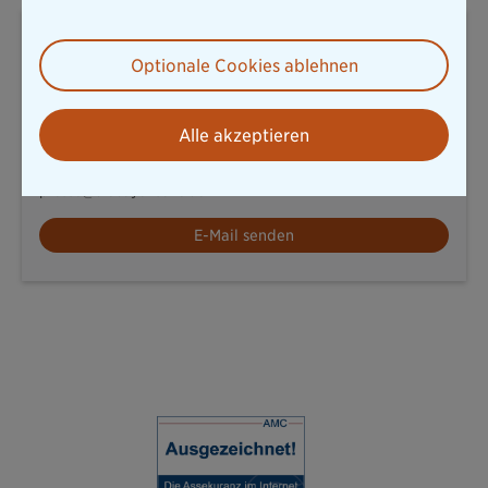
Wolfgang Zdral
Pressesprecher
Optionale Cookies ablehnen
Thomas-Dehler-Str. 25
Alle akzeptieren
81737 München
T: 089 / 6787-8258
presse@diebayerische.de
E-Mail senden