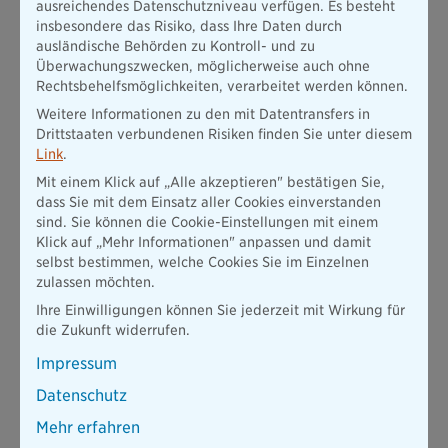
identifizierte das Analysehaus insbesondere die hohen
ausreichendes Datenschutzniveau verfügen. Es besteht
Überschüsse der Versicherungsgruppe in den Bereichen Risiko
insbesondere das Risiko, dass Ihre Daten durch
und Übrige sowie den geringen mittleren
ausländische Behörden zu Kontroll- und zu
Bestandsrechnungszins. Dadurch gelingt es der Bayerischen
Überwachungszwecken, möglicherweise auch ohne
selbst bei schwachen Kapitalmärkten, den Garantiezins all
Rechtsbehelfsmöglichkeiten, verarbeitet werden können.
ihrer Verträge sowie Zinsüberschüsse zu erwirtschaften.
Weitere Informationen zu den mit Datentransfers in
Der Wettbewerb im Bereich der Vorsorge zur
Drittstaaten verbundenen Risiken finden Sie unter diesem
Einkommenssicherung ist besonders herausfordernd. Die
Link
.
Bayerische verzichtet dabei zum Schutze und im Interesse
Mit einem Klick auf „Alle akzeptieren" bestätigen Sie,
ihrer eigenen Kunden und Vertriebspartner konsequent auf
dass Sie mit dem Einsatz aller Cookies einverstanden
kurzfristige Aktionen zur Förderung des Neugeschäfts, da
sind. Sie können die Cookie-Einstellungen mit einem
diese meist zulasten der bestehenden Kunden gehen. Das gilt
Klick auf „Mehr Informationen" anpassen und damit
sowohl für den Verzicht auf vereinfachte
selbst bestimmen, welche Cookies Sie im Einzelnen
Gesundheitsprüfungen als auch für Aktionsangebote bei der
zulassen möchten.
Berechnung der Überschussbeteiligungen mit dem Ziel sich
kurzfristig im Neugeschäft Vorteile zu verschaffen. Das
Ihre Einwilligungen können Sie jederzeit mit Wirkung für
Unternehmen bietet seit mehr als 100 Jahren Lösungen zur
die Zukunft widerrufen.
Einkommenssicherung an und versteht sich hier als nachhaltig
Impressum
agierender Anbieter, dem gerade in diesem Bereich
Verlässlichkeit und Stabilität besonders wichtig ist und bleibt.
Datenschutz
Mehr erfahren