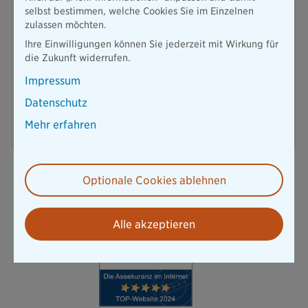
Pressesprecher
selbst bestimmen, welche Cookies Sie im Einzelnen
zulassen möchten.
Ihre Einwilligungen können Sie jederzeit mit Wirkung für
Thomas-Dehler-Str. 25
81737 München
die Zukunft widerrufen.
T: 089 / 6787-8258
Impressum
presse@diebayerische.de
Datenschutz
E-Mail senden
Mehr erfahren
Optionale Cookies ablehnen
Alle akzeptieren