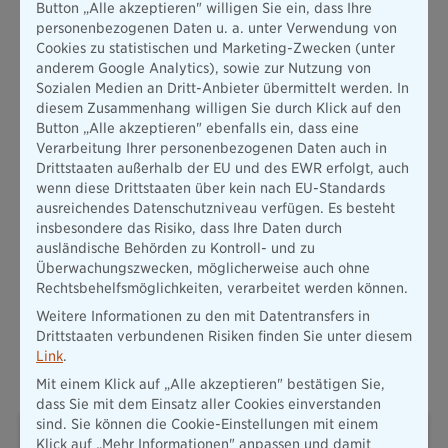
Button „Alle akzeptieren" willigen Sie ein, dass Ihre
Vereins ist seit 2009 - mit Unterbrechung von einer Saison – in
personenbezogenen Daten u. a. unter Verwendung von
der zweiten Bundesliga aktiv. Insgesamt zählt der
Cookies zu statistischen und Marketing-Zwecken (unter
Tennisverein rund 800 Mitglieder.
anderem Google Analytics), sowie zur Nutzung von
Die Versicherungsgruppe die Bayerische wurde 1858
Sozialen Medien an Dritt-Anbieter übermittelt werden. In
gegründet und besteht aus den Gesellschaften Bayerische
diesem Zusammenhang willigen Sie durch Klick auf den
Beamten Lebensversicherung a.G. (Konzernmutter), Neue
Button „Alle akzeptieren" ebenfalls ein, dass eine
Bayerische Beamten Lebensversicherung AG und der
Verarbeitung Ihrer personenbezogenen Daten auch in
Sachgesellschaft Bayerische Beamten Versicherung AG. Die
Drittstaaten außerhalb der EU und des EWR erfolgt, auch
gesamten Beitragseinnahmen der Gruppe betragen rund 440
wenn diese Drittstaaten über kein nach EU-Standards
Millionen Euro. Die Gruppe steigert ihr Eigenkapital
ausreichendes Datenschutzniveau verfügen. Es besteht
kontinuierlich und liegt dabei weit über dem Branchenschnitt.
insbesondere das Risiko, dass Ihre Daten durch
Es werden Kapitalanlagen von über 4,5 Milliarden Euro
ausländische Behörden zu Kontroll- und zu
verwaltet. Mehr als 6.000 persönliche Berater stehen den
Überwachungszwecken, möglicherweise auch ohne
Kunden der Bayerischen bundesweit zur Verfügung. Die
Rechtsbehelfsmöglichkeiten, verarbeitet werden können.
Ratingagentur Assekurata hat der Neuen Bayerischen Leben
Weitere Informationen zu den mit Datentransfers in
in einer aktuellen umfangreichen Unternehmensanalyse
Drittstaaten verbundenen Risiken finden Sie unter diesem
erneut die Qualitätsnote A+ („sehr gut“) verliehen.
Link
.
Mit einem Klick auf „Alle akzeptieren" bestätigen Sie,
dass Sie mit dem Einsatz aller Cookies einverstanden
sind. Sie können die Cookie-Einstellungen mit einem
Wolfgang Zdral
Klick auf „Mehr Informationen" anpassen und damit