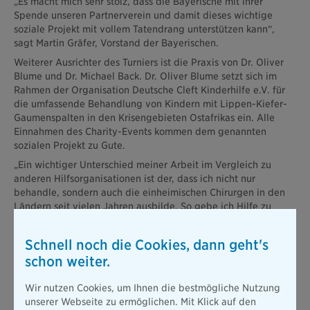
„Es macht mich sehr stolz, dass die Bayerische mit ihrer
Spende unseren Partnerverein und damit dieses wichtige
soziale Projekt mit vollem Tatendrang unterstützen kann“,
sagt Martin Gräfer, Vorstand der Bayerischen.
Weiterer Ausrichter des Turniers ist die Praxis von Dr. Oliver
Blume und Dr. Michael Back. Dr. Oliver Blume setzt sich im
Rahmen der Organisation Deutsche Cleft Kinderhilfe e.V. für
die umfassende Behandlung von Kindern mit Lippen-Kiefer-
Gaumenspalten in den Krisengebieten Ostafrikas ein. Alle
Einnahmen des Charity-Events kommen dem genannten
sozialen Projekt zu Gute.
„Ein wichtiger Unterschied meiner Arbeit im Vergleich zu
anderen Hilfsorganisationen ist der, dass ich nicht nur
behandle, sondern auch die einheimischen Chirurgen in den
Ländern seit vielen Jahren ausbilde. So gebe ich Hilfe zu
Selbsthilfe - der Schlüssel zur Nachhaltigkeit “, sagt Dr. Oliver
Blume.
Schnell noch die Cookies, dann geht's
Die Versicherungsgruppe die Bayerische hat für die Saisons
schon weiter.
2018 und 2019 mit dem TC Grün-Weiß Luitpoldpark ein
Sponsoring-Engagement vereinbart. Der TC Grün-Weiß
Wir nutzen Cookies, um Ihnen die bestmögliche Nutzung
Luitpoldpark hat eine führende Rolle im Tennissport in
unserer Webseite zu ermöglichen. Mit Klick auf den
München und Umgebung. Die erste Damenmannschaft des